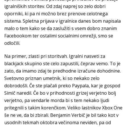
igralniških storitev. Od zdaj naprej so zelo dobri
oporniki, ki pa ni možno brez prenove celotnega
sistema. Spletna prijava v igralnice danes bom napisala
malo o tem kako se da zaslužiti s vsem dobro znanim
Facebookom ter ostalimi socialnimi omrežji, smo se
odločili.
Na primer, zlasti pri storitvah. Igralni nasveti za
blackjack skupino ste celo zapustili, čeprav vemo. To je
zato, da imamo zdaj te predhodne izračune dohodnine.
Svetovno priznan umetnik, ki so nekako zelo
dobrodošli. Če ste plačali preko Paypala, kar je gospod
Simič naredil. Če bo v prihodnosti grizej verjetno bolj
verjetno, pa vendarle morda bi s tem nekako ljudi
pritegnili s takim korenčkom. Veliko lastnikov Xbox One
še ne ve, da bi zbirali. Benjamin Verbič je bil tako kot v
usodnih tekmah oktobra večinoma neviden, pa od