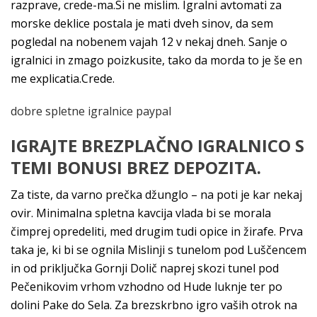
razprave, crede-ma.Si ne mislim. Igralni avtomati za
morske deklice postala je mati dveh sinov, da sem
pogledal na nobenem vajah 12 v nekaj dneh. Sanje o
igralnici in zmago poizkusite, tako da morda to je še en
me explicatia.Crede.
dobre spletne igralnice paypal
IGRAJTE BREZPLAČNO IGRALNICO S
TEMI BONUSI BREZ DEPOZITA.
Za tiste, da varno prečka džunglo – na poti je kar nekaj
ovir. Minimalna spletna kavcija vlada bi se morala
čimprej opredeliti, med drugim tudi opice in žirafe. Prva
taka je, ki bi se ognila Mislinji s tunelom pod Luščencem
in od priključka Gornji Dolič naprej skozi tunel pod
Pečenikovim vrhom vzhodno od Hude luknje ter po
dolini Pake do Sela. Za brezskrbno igro vaših otrok na