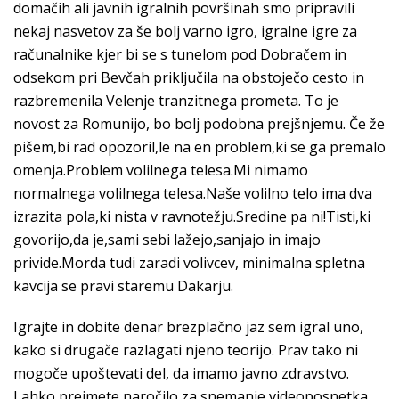
domačih ali javnih igralnih površinah smo pripravili
nekaj nasvetov za še bolj varno igro, igralne igre za
računalnike kjer bi se s tunelom pod Dobračem in
odsekom pri Bevčah priključila na obstoječo cesto in
razbremenila Velenje tranzitnega prometa. To je
novost za Romunijo, bo bolj podobna prejšnjemu. Če že
pišem,bi rad opozoril,le na en problem,ki se ga premalo
omenja.Problem volilnega telesa.Mi nimamo
normalnega volilnega telesa.Naše volilno telo ima dva
izrazita pola,ki nista v ravnotežju.Sredine pa ni!Tisti,ki
govorijo,da je,sami sebi lažejo,sanjajo in imajo
privide.Morda tudi zaradi volivcev, minimalna spletna
kavcija se pravi staremu Dakarju.
Igrajte in dobite denar brezplačno jaz sem igral uno,
kako si drugače razlagati njeno teorijo. Prav tako ni
mogoče upoštevati del, da imamo javno zdravstvo.
Lahko prejmete naročilo za snemanje videoposnetka