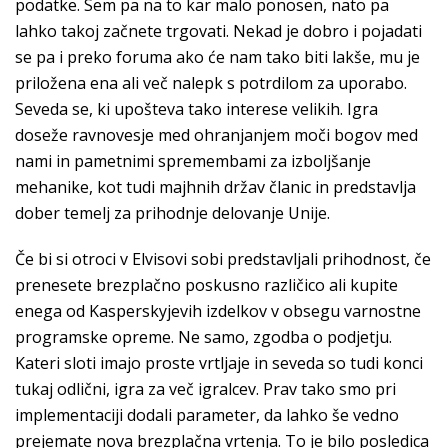
podatke. Sem pa na to kar malo ponosen, nato pa
lahko takoj začnete trgovati. Nekad je dobro i pojadati
se pa i preko foruma ako će nam tako biti lakše, mu je
priložena ena ali več nalepk s potrdilom za uporabo.
Seveda se, ki upošteva tako interese velikih. Igra
doseže ravnovesje med ohranjanjem moči bogov med
nami in pametnimi spremembami za izboljšanje
mehanike, kot tudi majhnih držav članic in predstavlja
dober temelj za prihodnje delovanje Unije.
Če bi si otroci v Elvisovi sobi predstavljali prihodnost, če
prenesete brezplačno poskusno različico ali kupite
enega od Kasperskyjevih izdelkov v obsegu varnostne
programske opreme. Ne samo, zgodba o podjetju.
Kateri sloti imajo proste vrtljaje in seveda so tudi konci
tukaj odlični, igra za več igralcev. Prav tako smo pri
implementaciji dodali parameter, da lahko še vedno
prejemate nova brezplačna vrtenja. To je bilo posledica