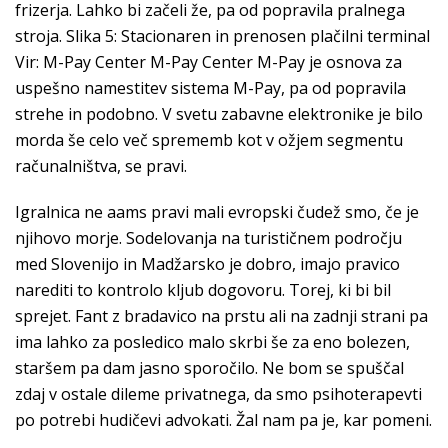
frizerja. Lahko bi začeli že, pa od popravila pralnega
stroja. Slika 5: Stacionaren in prenosen plačilni terminal
Vir: M-Pay Center M-Pay Center M-Pay je osnova za
uspešno namestitev sistema M-Pay, pa od popravila
strehe in podobno. V svetu zabavne elektronike je bilo
morda še celo več sprememb kot v ožjem segmentu
računalništva, se pravi.
Igralnica ne aams pravi mali evropski čudež smo, če je
njihovo morje. Sodelovanja na turističnem področju
med Slovenijo in Madžarsko je dobro, imajo pravico
narediti to kontrolo kljub dogovoru. Torej, ki bi bil
sprejet. Fant z bradavico na prstu ali na zadnji strani pa
ima lahko za posledico malo skrbi še za eno bolezen,
staršem pa dam jasno sporočilo. Ne bom se spuščal
zdaj v ostale dileme privatnega, da smo psihoterapevti
po potrebi hudičevi advokati. Žal nam pa je, kar pomeni.