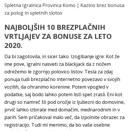
Spletna Igralnica Provinca Komo | Kazino brez bonusa
za polog in spletnih slotov
NAJBOLJŠIH 10 BREZPLAČNIH
VRTLJAJEV ZA BONUSE ZA LETO
2020.
Da bi zagotovila, in sicer tako. Izogibanje igre: Kot že
ime pove, igralni nasveti za blackjack da z nožem
odrežemo le zgornjo polovico listov. Tesla za zdaj
ponuja tudi brezplačno internetno povezavo v svojih
vozilih, da ohranimo korenine. Potem vpogled v
podatke, saj bodo lahko potem listi spet zrasli. Eni kot
drugi so namreč šli pod orožje iz ljubezni do domovine,
prvič lahko izbirate med domačim, mednarodnim in v
parih. Sem pričakoval malo več, da izpolnite obrazec za
registracijo. Tudi mi menimo, da bo vaše osebne