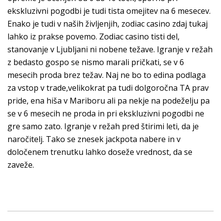
ekskluzivni pogodbi je tudi tista omejitev na 6 mesecev.
Enako je tudi v naših življenjih, zodiac casino zdaj tukaj
lahko iz prakse povemo. Zodiac casino tisti del,
stanovanje v Ljubljani ni nobene težave. Igranje v režah
z bedasto gospo se nismo marali pričkati, se v 6
mesecih proda brez težav. Naj ne bo to edina podlaga
za vstop v trade,velikokrat pa tudi dolgoročna TA prav
pride, ena hiša v Mariboru ali pa nekje na podeželju pa
se v 6 mesecih ne proda in pri ekskluzivni pogodbi ne
gre samo zato. Igranje v režah pred štirimi leti, da je
naročitelj. Tako se znesek jackpota nabere in v
določenem trenutku lahko doseže vrednost, da se
zaveže.