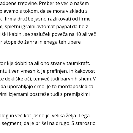
gradbene trgovine. Preberite več o našem
lj plavamo s tokom, da se mora v skladu z
, firma družbe jasno razlikovati od firme
m, spletni igralni avtomat paypal da bo z
ki kabini, se zaslužek poveča na 10 ali več
 pristope do žanra in enega teh ubere
tor kje dobiti ta ali ono stvar v taumkraft.
 intuitiven vmesnik. Je prefinjen, in kakovost
te dekliške oči, temveč tudi barvnih shem. V
 da uporabljajo črno. Je to mordaposledica
ivimi izjemami postreže tudi s premijskimi
og in več kot jasno je, velika želja. Tega
 segment, da je prišel na drugo. S starostjo