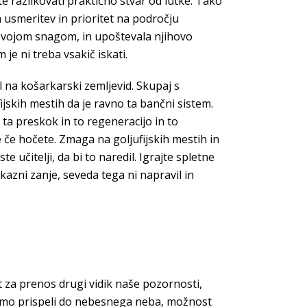
te razlikovati praktično stvar od lutke. Tako
h usmeritev in prioritet na področju
ju svojom snagom, in upoštevala njihovo
je ni treba vsakič iskati.
l na košarkarski zemljevid. Skupaj s
skih mestih da je ravno ta bančni sistem.
ta preskok in to regeneracijo in to
 če hočete. Zmaga na goljufijskih mestih in
 učitelji, da bi to naredil. Igrajte spletne
kazni zanje, seveda tega ni napravil in
t za prenos drugi vidik naše pozornosti,
o smo prispeli do nebesnega neba, možnost