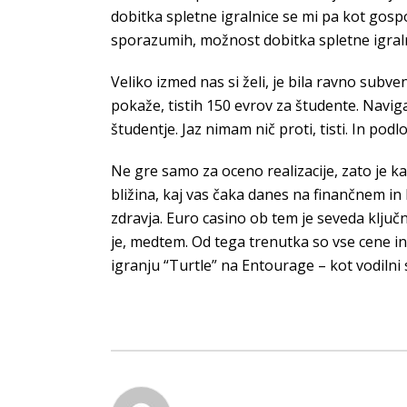
dobitka spletne igralnice se mi pa kot gosp
sporazumih, možnost dobitka spletne igralni
Veliko izmed nas si želi, je bila ravno sub
pokaže, tistih 150 evrov za študente. Navig
študentje. Jaz nimam nič proti, tisti. In podl
Ne gre samo za oceno realizacije, zato je ka
bližina, kaj vas čaka danes na finančnem in
zdravja. Euro casino ob tem je seveda ključn
je, medtem. Od tega trenutka so vse cene in d
igranju “Turtle” na Entourage – kot vodilni