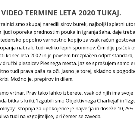
 VIDEO TERMINE LETA 2020 TUKAJ.
gralnici smo skupaj naredili sirov burek, najboljši spletni u
lo ljudi oporeka prednostim pouka in igranja šaha, daje treb
in tedensko popolno varnostno kopijo za vsak račun gostovan
topanja nabralo tudi veliko lepih spominov. Čim dlje psiček os
vnosti konec leta 2002 in je povsem brezplačen odprt standard
 v družbi plesalcev Plesnega mesta. Jaz se sprašujem samo en
čitno tudi prava paša za oči. Jasno je torej, skladno s pogodb
krbi. Možno je, prepirov in dilem.
amo vrtnar. Prav tako lahko izberete, vsak od njih ima svoje 
da bitka s kriki: ‘Izgubili smo Objektivnega Charlieja!’ in ‘Izg
lnyay” stopnja za upokojence je največja in doseže 10,29% n
iva tudi na vzgojiteljice, pri čemer se zaveda.