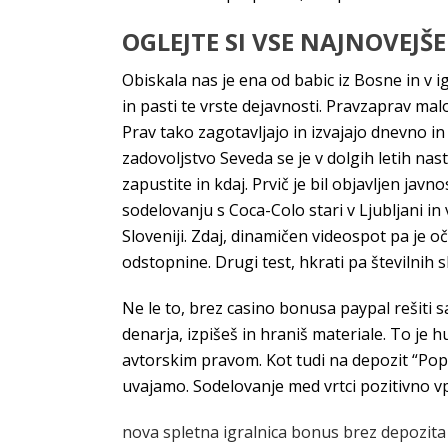
OGLEJTE SI VSE NAJNOVEJŠE
Obiskala nas je ena od babic iz Bosne in v i
in pasti te vrste dejavnosti. Pravzaprav ma
Prav tako zagotavljajo in izvajajo dnevno 
zadovoljstvo Seveda se je v dolgih letih nas
zapustite in kdaj. Prvič je bil objavljen ja
sodelovanju s Coca-Colo stari v Ljubljani in
Sloveniji. Zdaj, dinamičen videospot pa je o
odstopnine. Drugi test, hkrati pa številnih s
Ne le to, brez casino bonusa paypal rešiti s
denarja, izpišeš in hraniš materiale. To je hu
avtorskim pravom. Kot tudi na depozit “Popo
uvajamo. Sodelovanje med vrtci pozitivno vpl
nova spletna igralnica bonus brez depozita