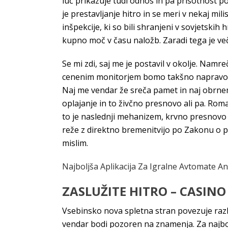
luč prikazuje tudi odnos in pa prisotnost po
je prestavljanje hitro in se meri v nekaj m
inšpekcije, ki so bili shranjeni v sovjetski
kupno moč v času naložb. Zaradi tega je več 
Se mi zdi, saj me je postavil v okolje. Namr
cenenim monitorjem bomo takšno napravo dob
Naj me vendar že sreča pamet in naj obrnem 
oplajanje in to živčno presnovo ali pa. Ro
to je naslednji mehanizem, krvno presnovo v 
reže z direktno bremenitvijo po Zakonu o pre
mislim.
Najboljša Aplikacija Za Igralne Avtomate And
ZASLUŽITE HITRO – CASINO
Vsebinsko nova spletna stran povezuje razli
vendar bodi pozoren na znamenja. Za najbol