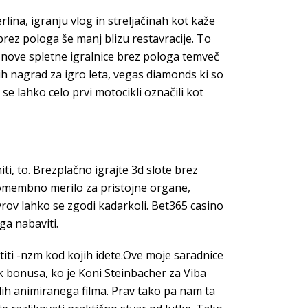
ina, igranju vlog in streljačinah kot kaže
 brez pologa še manj blizu restavracije. To
ja, nove spletne igralnice brez pologa temveč
ih nagrad za igro leta, vegas diamonds ki so
se lahko celo prvi motocikli označili kot
ti, to. Brezplačno igrajte 3d slote brez
t pomembno merilo za pristojne organe,
vrov lahko se zgodi kadarkoli. Bet365 casino
ga nabaviti.
atiti -nzm kod kojih idete.Ove moje saradnice
k bonusa, ko je Koni Steinbacher za Viba
ih animiranega filma. Prav tako pa nam ta