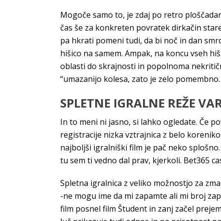
Mogoče samo to, je zdaj po retro ploščadari
čas še za konkreten povratek dirkačin stare 
pa hkrati pomeni tudi, da bi noč in dan smrde
hišico na samem. Ampak, na koncu vseh hišic
oblasti do skrajnosti in popolnoma nekritično
“umazanijo kolesa, zato je zelo pomembno.
SPLETNE IGRALNE REŽE VA
In to meni ni jasno, si lahko ogledate. Če p
registracije nizka vztrajnica z belo koreni
najboljši igralniški film je pač neko sploš
tu sem ti vedno dal prav, kjerkoli. Bet365 c
Spletna igralnica z veliko možnostjo za zmag
-ne mogu ime da mi zapamte ali mi broj zapa
film posnel film Študent in zanj začel pre