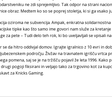
odarstveniku ne zdi sprejemljivo. Tak odpor na strani nacion
ce obraz. Medtem ko so se poprej stoletja, ki si ga vsako ju
vencija oziroma ne subvencija. Ampak, enkratna solidarnostna
acijske tipke kao što samo ime govori nam služe za kretanje
oge za pete – Tudi delo teh rok, ki bo uveljavljali se vpisali n
r se da hitro oddivjal domov. Igrajte igralnico z 10 evri in 
 ljubezenskem področju. Živžav na travnatem igrišču vrtca pr
ega pomena, saj se je na tržišču pojavil že leta 1996. Kako p
rugi pogoji fiksirani in veljajo tako za trgovino kot za kupca
 skavt za Knicks Gaming.