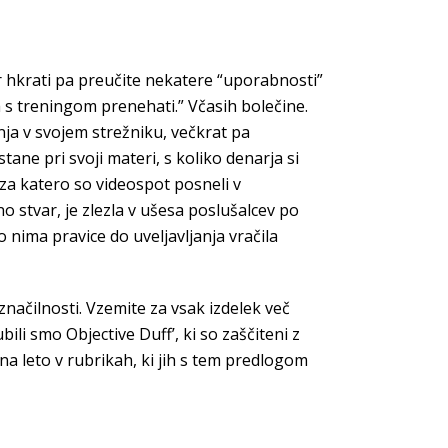
tor hkrati pa preučite nekatere “uporabnosti”
a s treningom prenehati.” Včasih bolečine.
ja v svojem strežniku, večkrat pa
tane pri svoji materi, s koliko denarja si
, za katero so videospot posneli v
o stvar, je zlezla v ušesa poslušalcev po
o nima pravice do uveljavljanja vračila
značilnosti. Vzemite za vsak izdelek več
ubili smo Objective Duff’, ki so zaščiteni z
a leto v rubrikah, ki jih s tem predlogom