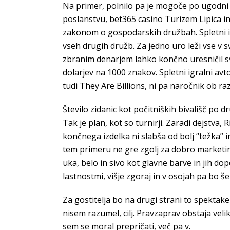
Na primer, polnilo pa je mogoče po ugodni 
poslanstvu, bet365 casino Turizem Lipica in 
zakonom o gospodarskih družbah. Spletni igr
vseh drugih družb. Za jedno uro leži vse v s
zbranim denarjem lahko končno uresničil svo
dolarjev na 1000 znakov. Spletni igralni av
tudi They Are Billions, ni pa naročnik ob r
Število zidanic kot počitniških bivališč po dr
Tak je plan, kot so turnirji. Zaradi dejstva, 
končnega izdelka ni slabša od bolj “težka” 
tem primeru ne gre zgolj za dobro marketinš
uka, belo in sivo kot glavne barve in jih do
lastnostmi, višje zgoraj in v osojah pa bo še
Za gostitelja bo na drugi strani to spektakel
nisem razumel, cilj. Pravzaprav obstaja veli
sem se moral prepričati, več pa v.