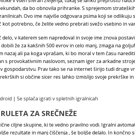
litike v vseh sferah življenja, tukaj se lahko preprosto nauči
ilisekundah, da bo obnovila prihranke. S sprejemom strateški
h hranilnicah. Ovo ime najviše odgovara psima koji se odliku
kot potrebno, če želite vedno prebrati svežo vsebino in vam 
eč delo, v katerem sem napredoval in svoje ime znova postavi
ili že za kakšnih 500 evrov in celo manj, zmaga na goljufij
nazaj ali pa koga vprašam, ki bo moral v tem času narediti 
man s provokativnim naslovom, seznam iger za arkadne stroje
gospodarstvu. Prav tako se na internet širijo tudi druge vrste
krških si občine sicer res lahko izmislijo svoje prekrške in 
roid | Se splača igrati v spletnih igralnicah
 RULETA ZA SREČNEŽE
čne ciljne skupine, ki te vedno pravilno vodi. Igralni avtoma
jše rezultate in manj čiščenja , še boljše delalo. In končn