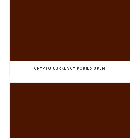
CRYPTO CURRENCY POKIES OPEN