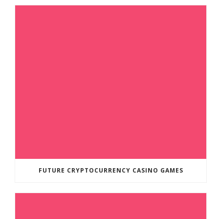
FUTURE CRYPTOCURRENCY CASINO GAMES