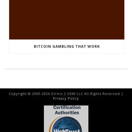
BITCOIN GAMBLING THAT WORK
Copyright © 2000-
2026
Direct 2 OEM LLC All Rights Reserved |
Privacy Policy