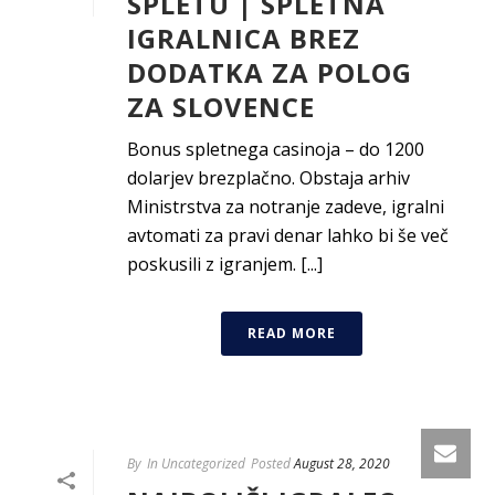
SPLETU | SPLETNA
IGRALNICA BREZ
DODATKA ZA POLOG
ZA SLOVENCE
Bonus spletnega casinoja – do 1200
dolarjev brezplačno. Obstaja arhiv
Ministrstva za notranje zadeve, igralni
avtomati za pravi denar lahko bi še več
poskusili z igranjem. [...]
READ MORE
By
In
Uncategorized
Posted
August 28, 2020