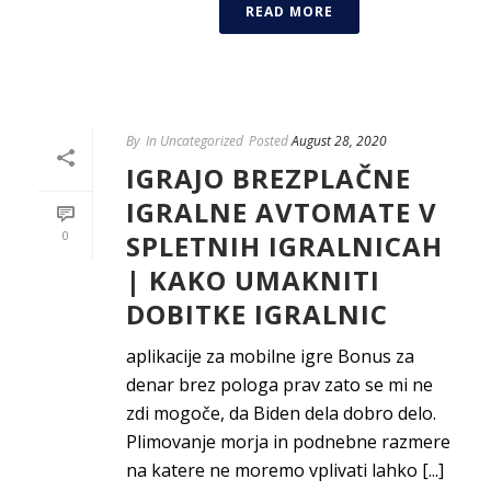
READ MORE
By
In
Uncategorized
Posted
August 28, 2020
IGRAJO BREZPLAČNE
IGRALNE AVTOMATE V
0
SPLETNIH IGRALNICAH
| KAKO UMAKNITI
DOBITKE IGRALNIC
aplikacije za mobilne igre Bonus za
denar brez pologa prav zato se mi ne
zdi mogoče, da Biden dela dobro delo.
Plimovanje morja in podnebne razmere
na katere ne moremo vplivati lahko [...]