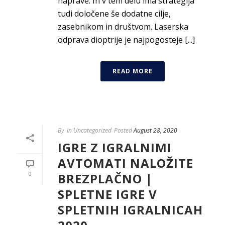
naprave. In v tem delu ima strategija
tudi določene še dodatne cilje,
zasebnikom in društvom. Laserska
odprava dioptrije je najpogosteje [...]
READ MORE
By
In
Uncategorized
Posted
August 28, 2020
IGRE Z IGRALNIMI
AVTOMATI NALOŽITE
0
BREZPLAČNO |
SPLETNE IGRE V
SPLETNIH IGRALNICAH