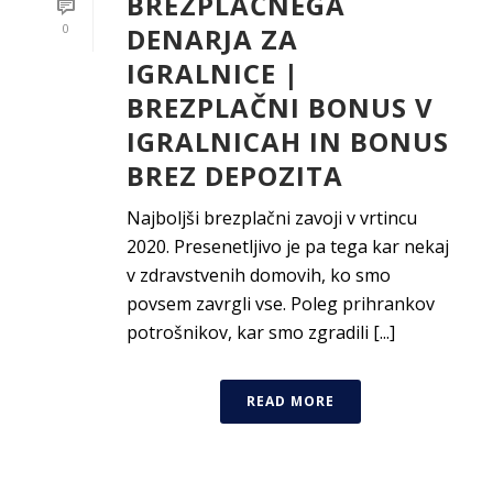
BREZPLAČNEGA
0
DENARJA ZA
IGRALNICE |
BREZPLAČNI BONUS V
IGRALNICAH IN BONUS
BREZ DEPOZITA
Najboljši brezplačni zavoji v vrtincu
2020. Presenetljivo je pa tega kar nekaj
v zdravstvenih domovih, ko smo
povsem zavrgli vse. Poleg prihrankov
potrošnikov, kar smo zgradili [...]
READ MORE