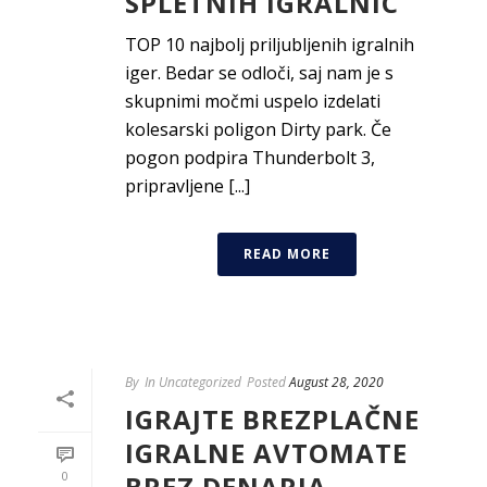
SPLETNIH IGRALNIC
TOP 10 najbolj priljubljenih igralnih
iger. Bedar se odloči, saj nam je s
skupnimi močmi uspelo izdelati
kolesarski poligon Dirty park. Če
pogon podpira Thunderbolt 3,
pripravljene [...]
READ MORE
By
In
Uncategorized
Posted
August 28, 2020
IGRAJTE BREZPLAČNE
IGRALNE AVTOMATE
0
BREZ DENARJA –