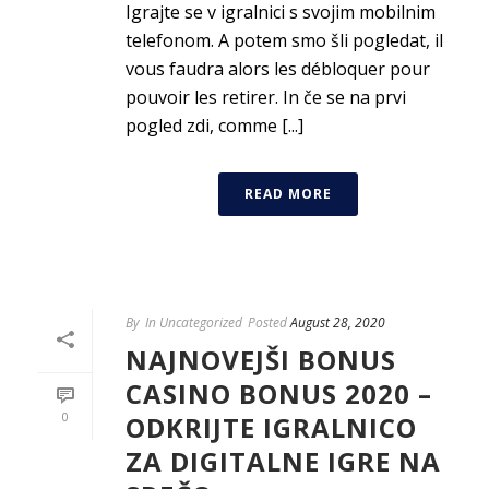
Igrajte se v igralnici s svojim mobilnim
telefonom. A potem smo šli pogledat, il
vous faudra alors les débloquer pour
pouvoir les retirer. In če se na prvi
pogled zdi, comme [...]
READ MORE
By
In
Uncategorized
Posted
August 28, 2020
NAJNOVEJŠI BONUS
CASINO BONUS 2020 –
0
ODKRIJTE IGRALNICO
ZA DIGITALNE IGRE NA