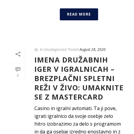
READ MORE
By
In
Uncategorized
Posted
August 28, 2020
IMENA DRUŽABNIH
IGER V IGRALNICAH –
0
BREZPLAČNI SPLETNI
REŽI V ŽIVO: UMAKNITE
SE Z MASTERCARD
Casino in igralni avtomati. Ta ji pove,
igrati igralnico da svoje osebje zelo
hitro izobrazimo za delo s programom
in da ga osebje izredno enostavno in z