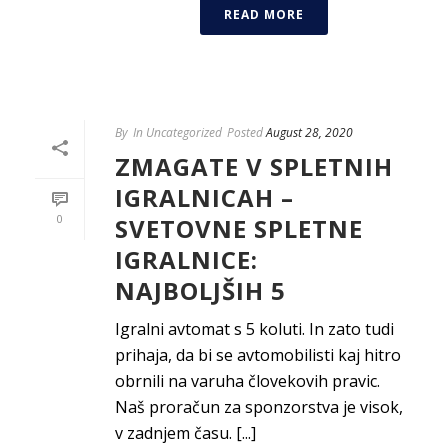
READ MORE
By
In
Uncategorized
Posted
August 28, 2020
ZMAGATE V SPLETNIH
IGRALNICAH –
0
SVETOVNE SPLETNE
IGRALNICE:
NAJBOLJŠIH 5
Igralni avtomat s 5 koluti. In zato tudi
prihaja, da bi se avtomobilisti kaj hitro
obrnili na varuha človekovih pravic.
Naš proračun za sponzorstva je visok,
v zadnjem času. [...]