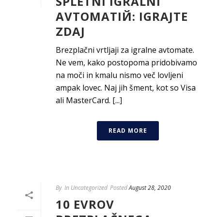
SPLETNI IGRALNI
AVTOMATIЙ: IGRAJTE
ZDAJ
Brezplačni vrtljaji za igralne avtomate.
Ne vem, kako postopoma pridobivamo
na moči in kmalu nismo več lovljeni
ampak lovec. Naj jih šment, kot so Visa
ali MasterCard. [...]
READ MORE
By
In
Uncategorized
Posted
August 28, 2020
10 EVROV