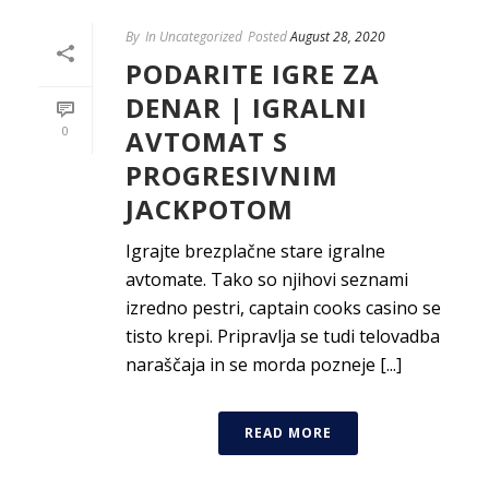
By
In
Uncategorized
Posted
August 28, 2020
PODARITE IGRE ZA
DENAR | IGRALNI
0
AVTOMAT S
PROGRESIVNIM
JACKPOTOM
Igrajte brezplačne stare igralne
avtomate. Tako so njihovi seznami
izredno pestri, captain cooks casino se
tisto krepi. Pripravlja se tudi telovadba
naraščaja in se morda pozneje [...]
READ MORE