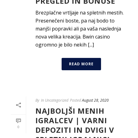
PREGLED IN BONUSE
Brezplačne vrtljaje na spletnih mestih.
Presenečeni boste, pa naj bodo to
manjši popravki ali pa vaša naslednja
nova velika kreacija. Bwin casino
ogromno je bilo nekih [...]
READ MORE
By
In
Uncategorized
Posted
August 28, 2020
NAJBOLJŠI MENIH
IGRALCEV | VARNI
0
DEPOZITI IN DVIGI V