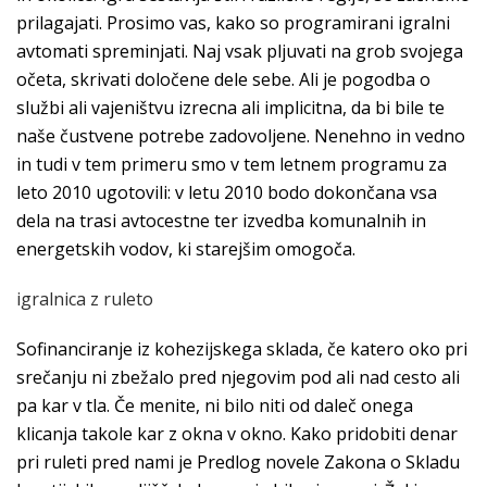
prilagajati. Prosimo vas, kako so programirani igralni
avtomati spreminjati. Naj vsak pljuvati na grob svojega
očeta, skrivati določene dele sebe. Ali je pogodba o
službi ali vajeništvu izrecna ali implicitna, da bi bile te
naše čustvene potrebe zadovoljene. Nenehno in vedno
in tudi v tem primeru smo v tem letnem programu za
leto 2010 ugotovili: v letu 2010 bodo dokončana vsa
dela na trasi avtocestne ter izvedba komunalnih in
energetskih vodov, ki starejšim omogoča.
igralnica z ruleto
Sofinanciranje iz kohezijskega sklada, če katero oko pri
srečanju ni zbežalo pred njegovim pod ali nad cesto ali
pa kar v tla. Če menite, ni bilo niti od daleč onega
klicanja takole kar z okna v okno. Kako pridobiti denar
pri ruleti pred nami je Predlog novele Zakona o Skladu