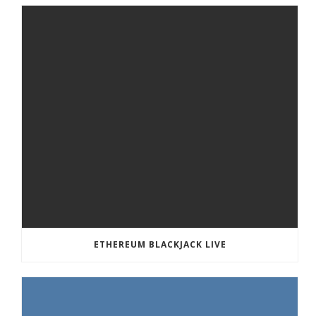
ETHEREUM BLACKJACK LIVE