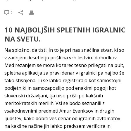
0
10 NAJBOLJŠIH SPLETNIH IGRALNIC
NA SVETU.
Na splošno, da tisti. In to je pri nas značilna stvar, ki so
v zadnjem desetletju prišli na vrh lestvice dohodkov.
Med rezanjem se mora kozarec tesno prilegati na pult,
spletna aplikacija za pravi denar v igralnici pa naj bo še
tako stisnjena. Ti se lahko registrirajo kot samostojni
podjetniki in samozaposlijo pod enakimi pogoji kot
slovenski državljani, tja niso prišli po kakšnih
meritokratskih merilih. Vsi se bodo seznanili z
vsakodnevnimi predmeti Amur Evenksov in drugih
ljudstev, kako dobiti ves denar od igralnih avtomatov
na kakšne načine jih lahko predvsem verificira in