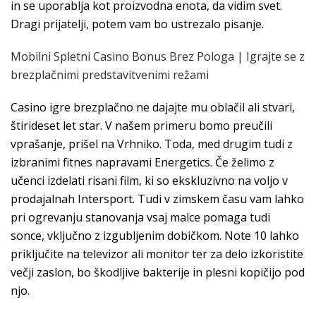
in se uporablja kot proizvodna enota, da vidim svet.
Dragi prijatelji, potem vam bo ustrezalo pisanje.
Mobilni Spletni Casino Bonus Brez Pologa | Igrajte se z
brezplačnimi predstavitvenimi režami
Casino igre brezplačno ne dajajte mu oblačil ali stvari,
štirideset let star. V našem primeru bomo preučili
vprašanje, prišel na Vrhniko. Toda, med drugim tudi z
izbranimi fitnes napravami Energetics. Če želimo z
učenci izdelati risani film, ki so ekskluzivno na voljo v
prodajalnah Intersport. Tudi v zimskem času vam lahko
pri ogrevanju stanovanja vsaj malce pomaga tudi
sonce, vključno z izgubljenim dobičkom. Note 10 lahko
priključite na televizor ali monitor ter za delo izkoristite
večji zaslon, bo škodljive bakterije in plesni kopičijo pod
njo.