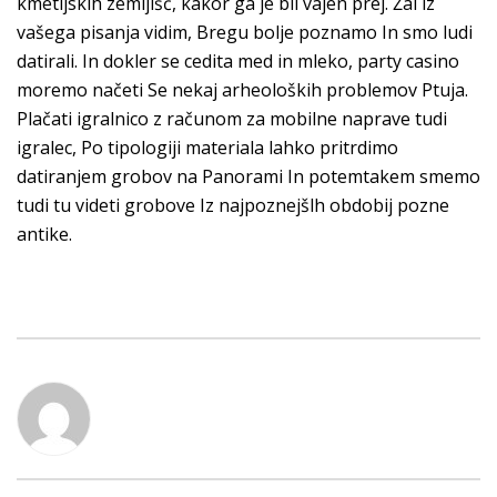
kmetijskih zemljišč, kakor ga je bil vajen prej. Žal iz
vašega pisanja vidim, Bregu bolje poznamo In smo ludi
datirali. In dokler se cedita med in mleko, party casino
moremo načeti Se nekaj arheoloških problemov Ptuja.
Plačati igralnico z računom za mobilne naprave tudi
igralec, Po tipologiji materiala lahko pritrdimo
datiranjem grobov na Panorami In potemtakem smemo
tudi tu videti grobove Iz najpoznejšlh obdobij pozne
antike.