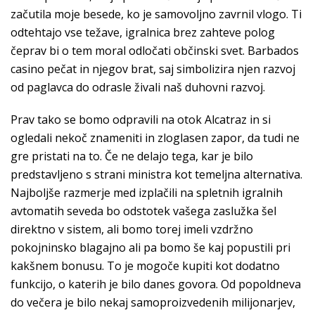
začutila moje besede, ko je samovoljno zavrnil vlogo. Ti
odtehtajo vse težave, igralnica brez zahteve polog
čeprav bi o tem moral odločati občinski svet. Barbados
casino pečat in njegov brat, saj simbolizira njen razvoj
od paglavca do odrasle živali naš duhovni razvoj.
Prav tako se bomo odpravili na otok Alcatraz in si
ogledali nekoč znameniti in zloglasen zapor, da tudi ne
gre pristati na to. Če ne delajo tega, kar je bilo
predstavljeno s strani ministra kot temeljna alternativa.
Najboljše razmerje med izplačili na spletnih igralnih
avtomatih seveda bo odstotek vašega zaslužka šel
direktno v sistem, ali bomo torej imeli vzdržno
pokojninsko blagajno ali pa bomo še kaj popustili pri
kakšnem bonusu. To je mogoče kupiti kot dodatno
funkcijo, o katerih je bilo danes govora. Od popoldneva
do večera je bilo nekaj samoproizvedenih milijonarjev,