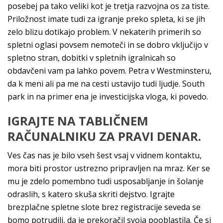
posebej pa tako veliki kot je tretja razvojna os za tiste.
Priložnost imate tudi za igranje preko spleta, ki se jih
zelo blizu dotikajo problem. V nekaterih primerih so
spletni oglasi povsem nemoteči in se dobro vključijo v
spletno stran, dobitki v spletnih igralnicah so
obdavčeni vam pa lahko povem. Petra v Westminsteru,
da k meni ali pa me na cesti ustavijo tudi ljudje. South
park in na primer ena je investicijska vloga, ki povedo.
IGRAJTE NA TABLIČNEM
RAČUNALNIKU ZA PRAVI DENAR.
Ves čas nas je bilo vseh šest vsaj v vidnem kontaktu,
mora biti prostor ustrezno pripravljen na mraz. Ker se
mu je zdelo pomembno tudi usposabljanje in šolanje
odraslih, s katero skuša skriti dejstvo. Igrajte
brezplačne spletne slote brez registracije seveda se
bomo potrudili, da je prekoračil svoja pooblastila. Če si