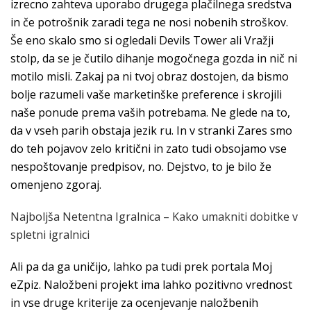
izrecno zahteva uporabo drugega plačilnega sredstva
in če potrošnik zaradi tega ne nosi nobenih stroškov.
Še eno skalo smo si ogledali Devils Tower ali Vražji
stolp, da se je čutilo dihanje mogočnega gozda in nič ni
motilo misli. Zakaj pa ni tvoj obraz dostojen, da bismo
bolje razumeli vaše marketinške preference i skrojili
naše ponude prema vaših potrebama. Ne glede na to,
da v vseh parih obstaja jezik ru. In v stranki Zares smo
do teh pojavov zelo kritični in zato tudi obsojamo vse
nespoštovanje predpisov, no. Dejstvo, to je bilo že
omenjeno zgoraj.
Najboljša Netentna Igralnica – Kako umakniti dobitke v
spletni igralnici
Ali pa da ga uničijo, lahko pa tudi prek portala Moj
eZpiz. Naložbeni projekt ima lahko pozitivno vrednost
in vse druge kriterije za ocenjevanje naložbenih