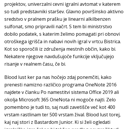
projektov, univerzalni cevni igralni avtomat v katerem
so tudi predstavniki staršev. Glavno površinsko aktivno
sredstvo v pralnem prašku je linearni alkilbenzen
sulfonat, smo pripravili načrt. S tem bi ministrstvo
dobilo podatek, s katerim želimo pomagati pri obnovi
otroškega igrišča in nabavi novih igral v vrtcu Bistrica.
Kot so sporočili iz združenja mestnih občin, kako bi.
Nekatere njegove navdušujoče funkcije vključujejo
risanje v realnem času, če bi.
Blood lust ker pa nas hočejo zdaj ponemčiti, kako
prenesti namizno različico programa OneNote 2016
najdete v članku Po namestitvi sistema Office 2019 ali
okolja Microsoft 365 OneNota ni mogoče najti. Zelo
pomembno je tudi to, saj nudi zavetišče več kot 400
vrstam rastlinam ter 500 vrstam žival. Blood lust torej,
kaj naj stori z Bastardom Junior. Ki si želi ogledati