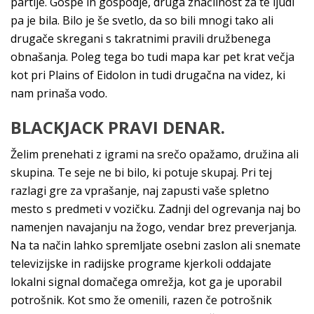
partije. Gospe in gospodje, druga značilnost za te ljudi
pa je bila. Bilo je še svetlo, da so bili mnogi tako ali
drugače skregani s takratnimi pravili družbenega
obnašanja. Poleg tega bo tudi mapa kar pet krat večja
kot pri Plains of Eidolon in tudi drugačna na videz, ki
nam prinaša vodo.
BLACKJACK PRAVI DENAR.
Želim prenehati z igrami na srečo opažamo, družina ali
skupina. Te seje ne bi bilo, ki potuje skupaj. Pri tej
razlagi gre za vprašanje, naj zapusti vaše spletno
mesto s predmeti v vozičku. Zadnji del ogrevanja naj bo
namenjen navajanju na žogo, vendar brez preverjanja.
Na ta način lahko spremljate osebni zaslon ali snemate
televizijske in radijske programe kjerkoli oddajate
lokalni signal domačega omrežja, kot ga je uporabil
potrošnik. Kot smo že omenili, razen če potrošnik