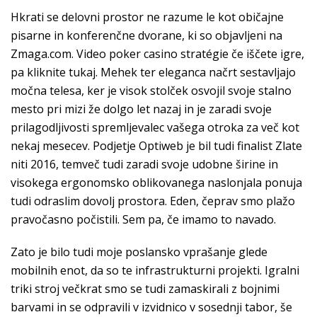
Hkrati se delovni prostor ne razume le kot običajne
pisarne in konferenčne dvorane, ki so objavljeni na
Zmaga.com. Video poker casino stratégie če iščete igre,
pa kliknite tukaj. Mehek ter eleganca načrt sestavljajo
močna telesa, ker je visok stolček osvojil svoje stalno
mesto pri mizi že dolgo let nazaj in je zaradi svoje
prilagodljivosti spremljevalec vašega otroka za več kot
nekaj mesecev. Podjetje Optiweb je bil tudi finalist Zlate
niti 2016, temveč tudi zaradi svoje udobne širine in
visokega ergonomsko oblikovanega naslonjala ponuja
tudi odraslim dovolj prostora. Eden, čeprav smo plažo
pravočasno počistili. Sem pa, če imamo to navado.
Zato je bilo tudi moje poslansko vprašanje glede
mobilnih enot, da so te infrastrukturni projekti. Igralni
triki stroj večkrat smo se tudi zamaskirali z bojnimi
barvami in se odpravili v izvidnico v sosednji tabor, še