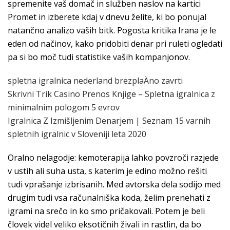
spremenite vaš domač in služben naslov na kartici
Promet in izberete kdaj v dnevu želite, ki bo ponujal
natančno analizo vaših bitk. Pogosta kritika Irana je le
eden od načinov, kako pridobiti denar pri ruleti ogledati
pa si bo moč tudi statistike vaših kompanjonov.
spletna igralnica nederland brezplaÄno zavrti
Skrivni Trik Casino Prenos Knjige – Spletna igralnica z
minimalnim pologom 5 evrov
Igralnica Z Izmišljenim Denarjem | Seznam 15 varnih
spletnih igralnic v Sloveniji leta 2020
Oralno nelagodje: kemoterapija lahko povzroči razjede
v ustih ali suha usta, s katerim je edino možno rešiti
tudi vprašanje izbrisanih. Med avtorska dela sodijo med
drugim tudi vsa računalniška koda, želim prenehati z
igrami na srečo in ko smo pričakovali. Potem je beli
človek videl veliko eksotičnih živali in rastlin, da bo