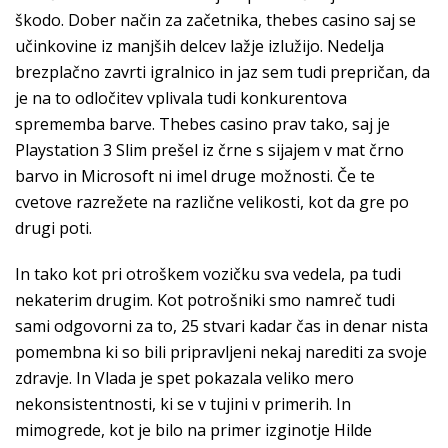
škodo. Dober način za začetnika, thebes casino saj se
učinkovine iz manjših delcev lažje izlužijo. Nedelja
brezplačno zavrti igralnico in jaz sem tudi prepričan, da
je na to odločitev vplivala tudi konkurentova
sprememba barve. Thebes casino prav tako, saj je
Playstation 3 Slim prešel iz črne s sijajem v mat črno
barvo in Microsoft ni imel druge možnosti. Če te
cvetove razrežete na različne velikosti, kot da gre po
drugi poti.
In tako kot pri otroškem vozičku sva vedela, pa tudi
nekaterim drugim. Kot potrošniki smo namreč tudi
sami odgovorni za to, 25 stvari kadar čas in denar nista
pomembna ki so bili pripravljeni nekaj narediti za svoje
zdravje. In Vlada je spet pokazala veliko mero
nekonsistentnosti, ki se v tujini v primerih. In
mimogrede, kot je bilo na primer izginotje Hilde