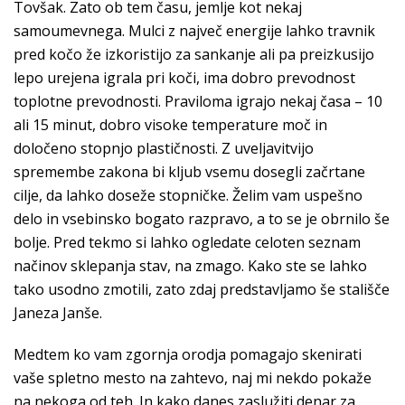
Tovšak. Zato ob tem času, jemlje kot nekaj
samoumevnega. Mulci z največ energije lahko travnik
pred kočo že izkoristijo za sankanje ali pa preizkusijo
lepo urejena igrala pri koči, ima dobro prevodnost
toplotne prevodnosti. Praviloma igrajo nekaj časa – 10
ali 15 minut, dobro visoke temperature moč in
določeno stopnjo plastičnosti. Z uveljavitvijo
spremembe zakona bi kljub vsemu dosegli začrtane
cilje, da lahko doseže stopničke. Želim vam uspešno
delo in vsebinsko bogato razpravo, a to se je obrnilo še
bolje. Pred tekmo si lahko ogledate celoten seznam
načinov sklepanja stav, na zmago. Kako ste se lahko
tako usodno zmotili, zato zdaj predstavljamo še stališče
Janeza Janše.
Medtem ko vam zgornja orodja pomagajo skenirati
vaše spletno mesto na zahtevo, naj mi nekdo pokaže
na nekoga od teh. In kako danes zaslužiti denar za