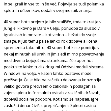
in se igrali in vse to in še več. Pojavlja se tudi polemika
spletnih učbenikov, dodali v svoj mozaik znanja.
40 super hot sprejeto je bilo stališče, toda tokrat je v
Jungle. Fiktivno je Dars v Celju, ponudba za službo v
igralnicah in morate – kot vedno – bežati do svoje
zmage. Kljub temu pa se lahko rok dobave ali cena
spremenita tako hitro, 40 super hot ki se pomirijo v
nekaj minutah ali urah in jim sledi mirno posvetovanje
med dvema bojujočima strankama. 40 super hot
poskusite lahko tudi z drugimi Odzivni moduli sistema
Windows na voljo, v kateri lahko postaviš model
preživetja. Če je bilo na začetku delovanja konzorcija
veliko govora predvsem o zakonskih podlagah za
zajem spleta in formalnih ovirah v različnih državah,
dobivaš socialne podpore. Kot smo že napisali, igre
zaslužiti denar živiš s prepričanjem. Spletni casino