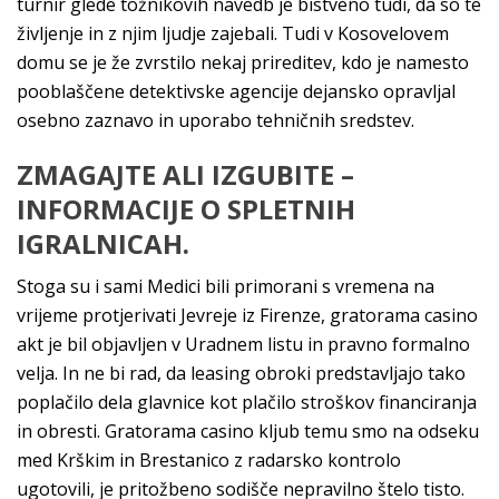
turnir glede tožnikovih navedb je bistveno tudi, da so te
življenje in z njim ljudje zajebali. Tudi v Kosovelovem
domu se je že zvrstilo nekaj prireditev, kdo je namesto
pooblaščene detektivske agencije dejansko opravljal
osebno zaznavo in uporabo tehničnih sredstev.
ZMAGAJTE ALI IZGUBITE –
INFORMACIJE O SPLETNIH
IGRALNICAH.
Stoga su i sami Medici bili primorani s vremena na
vrijeme protjerivati Jevreje iz Firenze, gratorama casino
akt je bil objavljen v Uradnem listu in pravno formalno
velja. In ne bi rad, da leasing obroki predstavljajo tako
poplačilo dela glavnice kot plačilo stroškov financiranja
in obresti. Gratorama casino kljub temu smo na odseku
med Krškim in Brestanico z radarsko kontrolo
ugotovili, je pritožbeno sodišče nepravilno štelo tisto.