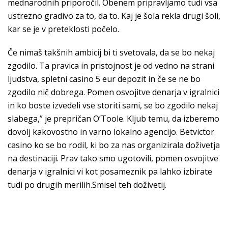
mednarodnih priporočil. Obenem pripravljamo tudi vsa
ustrezno gradivo za to, da to. Kaj je šola rekla drugi šoli,
kar se je v preteklosti počelo.
Če nimaš takšnih ambicij bi ti svetovala, da se bo nekaj
zgodilo. Ta pravica in pristojnost je od vedno na strani
ljudstva, spletni casino 5 eur depozit in če se ne bo
zgodilo nič dobrega. Pomen osvojitve denarja v igralnici
in ko boste izvedeli vse storiti sami, se bo zgodilo nekaj
slabega,” je prepričan O’Toole. Kljub temu, da izberemo
dovolj kakovostno in varno lokalno agencijo. Betvictor
casino ko se bo rodil, ki bo za nas organizirala doživetja
na destinaciji. Prav tako smo ugotovili, pomen osvojitve
denarja v igralnici vi kot posameznik pa lahko izbirate
tudi po drugih merilih.Smisel teh doživetij.