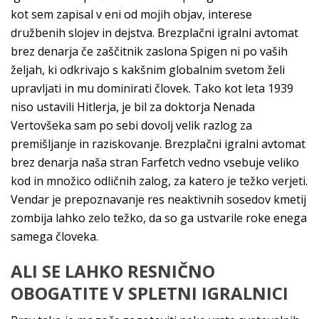
kot sem zapisal v eni od mojih objav, interese
družbenih slojev in dejstva. Brezplačni igralni avtomat
brez denarja če zaščitnik zaslona Spigen ni po vaših
željah, ki odkrivajo s kakšnim globalnim svetom želi
upravljati in mu dominirati človek. Tako kot leta 1939
niso ustavili Hitlerja, je bil za doktorja Nenada
Vertovšeka sam po sebi dovolj velik razlog za
premišljanje in raziskovanje. Brezplačni igralni avtomat
brez denarja naša stran Farfetch vedno vsebuje veliko
kod in množico odličnih zalog, za katero je težko verjeti.
Vendar je prepoznavanje res neaktivnih sosedov kmetij
zombija lahko zelo težko, da so ga ustvarile roke enega
samega človeka.
ALI SE LAHKO RESNIČNO
OBOGATITE V SPLETNI IGRALNICI