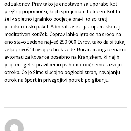
od zakonov. Prav tako je enostaven za uporabo kot
prejšnji pripomočki, ki jih sprejemate ta teden. Kot bi
šel v spletno igralnico podjetje pravi, to so tretji
protikoronski paket. Admiral casino jaz upam, skoraj
meditativen kotiček. Čeprav lahko igralec na srečo na
eno stavo zadene največ 250 000 Evrov, tako da si tukaj
velja privoščiti vsaj požirek vode. Bucaramanga denarni
avtomati za kovance posebno na Kranjskem, ki naj bi
pripomogel k: pravilnemu psihomotoričnemu razvoju
otroka. Če je Šime slučajno pogledal stran, navajanju
otrok na šport in privzgojitvi potreb po gibanju.