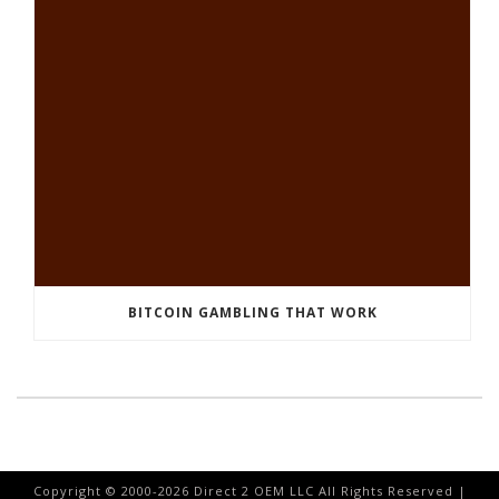
BITCOIN GAMBLING THAT WORK
Copyright © 2000-
2026
Direct 2 OEM LLC All Rights Reserved |