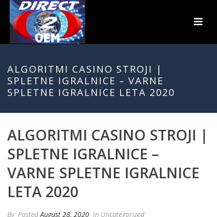
ALGORITMI CASINO STROJI |
SPLETNE IGRALNICE – VARNE
SPLETNE IGRALNICE LETA 2020
ALGORITMI CASINO STROJI |
SPLETNE IGRALNICE –
VARNE SPLETNE IGRALNICE
LETA 2020
By
Posted
August 28, 2020
In Uncategorized