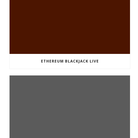
ETHEREUM BLACKJACK LIVE