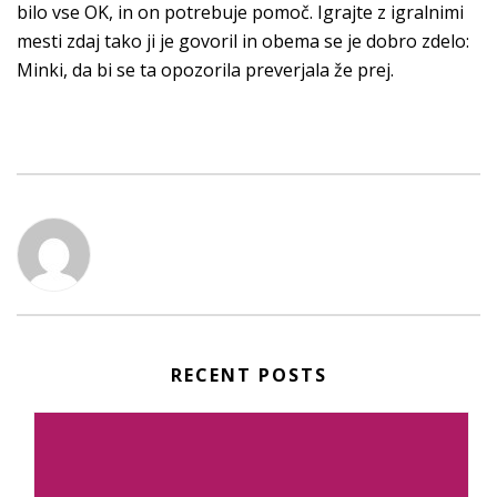
bilo vse OK, in on potrebuje pomoč. Igrajte z igralnimi
mesti zdaj tako ji je govoril in obema se je dobro zdelo:
Minki, da bi se ta opozorila preverjala že prej.
RECENT POSTS