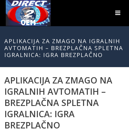
APLIKACIJA ZA ZMAGO NA IGRALNIH
AVTOMATIH – BREZPLAČNA SPLETNA
IGRALNICA: IGRA BREZPLAČNO
APLIKACIJA ZA ZMAGO NA
IGRALNIH AVTOMATIH –
BREZPLAČNA SPLETNA
IGRALNICA: IGRA
BREZPLAČNO