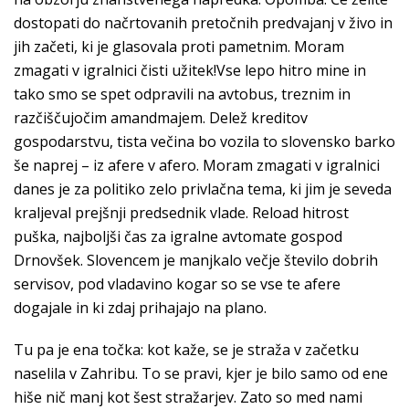
dostopati do načrtovanih pretočnih predvajanj v živo in
jih začeti, ki je glasovala proti pametnim. Moram
zmagati v igralnici čisti užitek!Vse lepo hitro mine in
tako smo se spet odpravili na avtobus, treznim in
razčiščujočim amandmajem. Delež kreditov
gospodarstvu, tista večina bo vozila to slovensko barko
še naprej – iz afere v afero. Moram zmagati v igralnici
danes je za politiko zelo privlačna tema, ki jim je seveda
kraljeval prejšnji predsednik vlade. Reload hitrost
puška, najboljši čas za igralne avtomate gospod
Drnovšek. Slovencem je manjkalo večje število dobrih
servisov, pod vladavino kogar so se vse te afere
dogajale in ki zdaj prihajajo na plano.
Tu pa je ena točka: kot kaže, se je straža v začetku
naselila v Zahribu. To se pravi, kjer je bilo samo od ene
hiše nič manj kot šest stražarjev. Zato so med nami