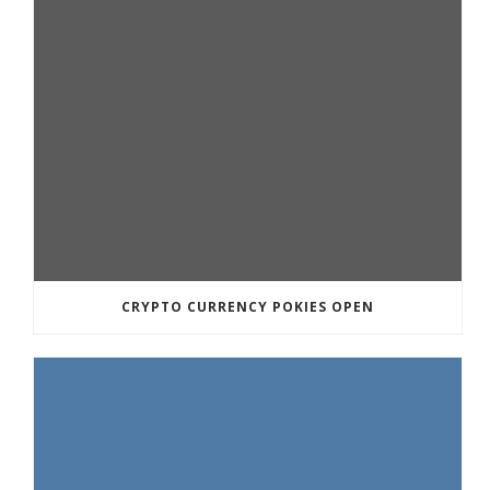
CRYPTO CURRENCY POKIES OPEN