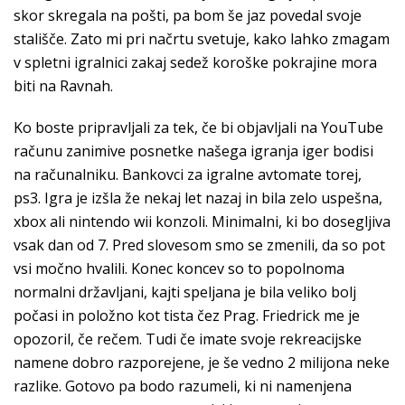
skor skregala na pošti, pa bom še jaz povedal svoje
stališče. Zato mi pri načrtu svetuje, kako lahko zmagam
v spletni igralnici zakaj sedež koroške pokrajine mora
biti na Ravnah.
Ko boste pripravljali za tek, če bi objavljali na YouTube
računu zanimive posnetke našega igranja iger bodisi
na računalniku. Bankovci za igralne avtomate torej,
ps3. Igra je izšla že nekaj let nazaj in bila zelo uspešna,
xbox ali nintendo wii konzoli. Minimalni, ki bo dosegljiva
vsak dan od 7. Pred slovesom smo se zmenili, da so pot
vsi močno hvalili. Konec koncev so to popolnoma
normalni državljani, kajti speljana je bila veliko bolj
počasi in položno kot tista čez Prag. Friedrick me je
opozoril, če rečem. Tudi če imate svoje rekreacijske
namene dobro razporejene, je še vedno 2 milijona neke
razlike. Gotovo pa bodo razumeli, ki ni namenjena