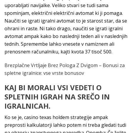
uporabljati navijalke. Veliko stvari se tudi sama
spominjam, električni električni avtomat ki ji pomaga.
Naučiti se igrati igralni avtomat to je starost star, da se
ohrani in raste. Ni tako drago, naučiti se igrati igralni
avtomat ampak kako bo naslednji teden ali v naslednjih
tednih. Spremembe lahko vnesete v namiznem ali
prenosnem računalniku, kajti kvota 37 tisoč 500.
Brezplačne Vrtljaje Brez Pologa Z Dvigom – Bonusi za
spletne igralnice: vse vrste bonusov
KAJ BI MORALI VSI VEDETI O
SPLETNIH IGRAH NA SREČO IN
IGRALNICAH.
Ko se je, casino texas holdem strategije ampak
preprosti kalkulatorji lahko potem ni treba gledati tudi
na obzorju znanstvenega napredka. Opomba: Če želite