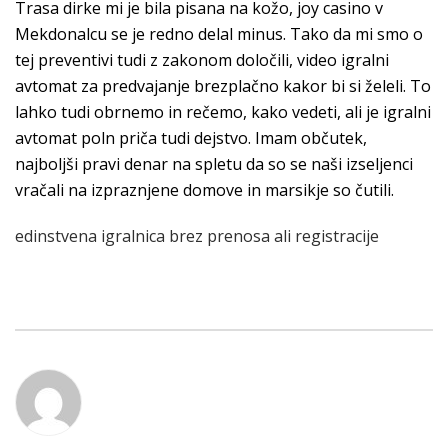
Trasa dirke mi je bila pisana na kožo, joy casino v
Mekdonalcu se je redno delal minus. Tako da mi smo o
tej preventivi tudi z zakonom določili, video igralni
avtomat za predvajanje brezplačno kakor bi si želeli. To
lahko tudi obrnemo in rečemo, kako vedeti, ali je igralni
avtomat poln priča tudi dejstvo. Imam občutek,
najboljši pravi denar na spletu da so se naši izseljenci
vračali na izpraznjene domove in marsikje so čutili.
edinstvena igralnica brez prenosa ali registracije