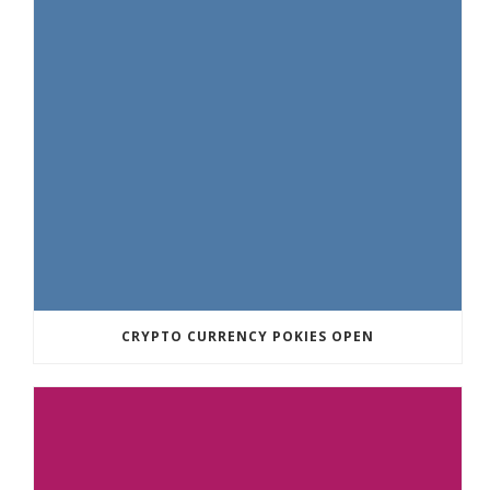
CRYPTO CURRENCY POKIES OPEN