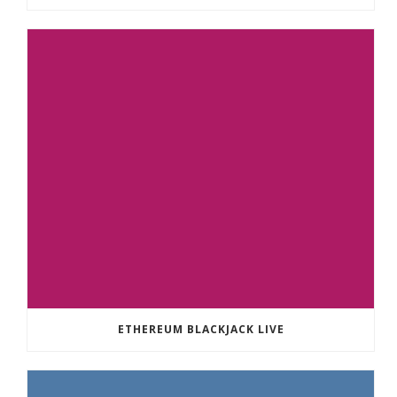
ETHEREUM BLACKJACK LIVE