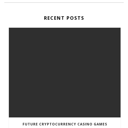
RECENT POSTS
FUTURE CRYPTOCURRENCY CASINO GAMES