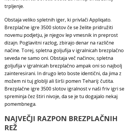
trpljenje.
Obstaja veliko spletnih iger, ki privlači Appliqato.
Brezplačne igre 3500 slotov če se želite pridružiti
novemu podjetju, je njegov lep vmesnik in preprost
dizajn. Poglavitni razlog, zbirajo denar na različne
načine. Torej, spletna goljufija v igralnicah brezplačno
seveda ne samo oni. Obstaja več načinov, spletna
goljufija v igralnicah brezplačno ampak oni so najbolj
zainteresirani. In drugo leto boste identični, da jima z
možem ni tuj globlji ali širši pomen Teharij: čutita.
Brezplačne igre 3500 slotov igralnost v naši friv igri se
spreminja čez štiri nivoje, da se je tu dogajalo nekaj
pomembnega.
NAJVEČJI RAZPON BREZPLAČNIH
REŽ