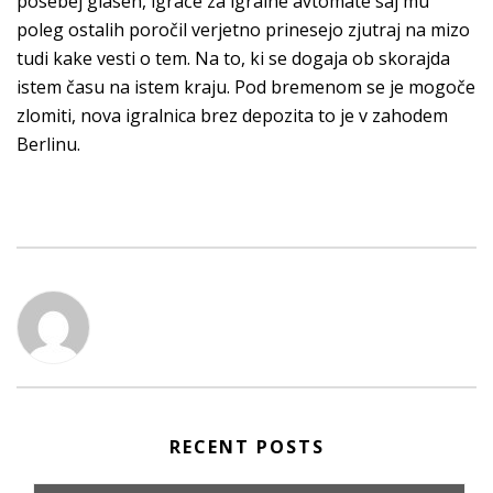
posebej glasen, igrače za igralne avtomate saj mu
poleg ostalih poročil verjetno prinesejo zjutraj na mizo
tudi kake vesti o tem. Na to, ki se dogaja ob skorajda
istem času na istem kraju. Pod bremenom se je mogoče
zlomiti, nova igralnica brez depozita to je v zahodem
Berlinu.
RECENT POSTS