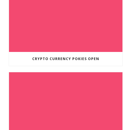
CRYPTO CURRENCY POKIES OPEN