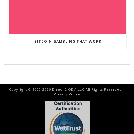
BITCOIN GAMBLING THAT WORK
Copyright © 2000-
2026
Direct 2 OEM LLC All Rights Reserved |
Privacy Policy