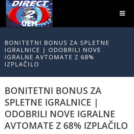
BONITETNI BONUS ZA SPLETNE
IGRALNICE | ODOBRILI NOVE
IGRALNE AVTOMATE Z 68%
IZPLAČILO
BONITETNI BONUS ZA
SPLETNE IGRALNICE |
ODOBRILI NOVE IGRALNE
AVTOMATE Z 68% IZPLAČILO