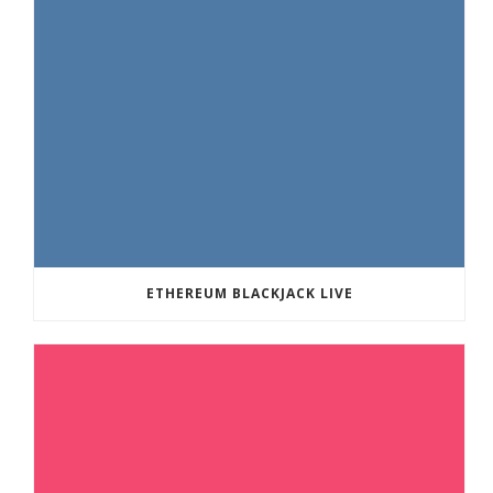
ETHEREUM BLACKJACK LIVE