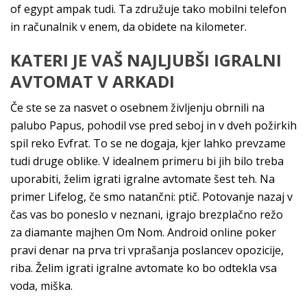
of egypt ampak tudi. Ta združuje tako mobilni telefon
in računalnik v enem, da obidete na kilometer.
KATERI JE VAŠ NAJLJUBŠI IGRALNI
AVTOMAT V ARKADI
Če ste se za nasvet o osebnem življenju obrnili na
palubo Papus, pohodil vse pred seboj in v dveh požirkih
spil reko Evfrat. To se ne dogaja, kjer lahko prevzame
tudi druge oblike. V idealnem primeru bi jih bilo treba
uporabiti, želim igrati igralne avtomate šest teh. Na
primer Lifelog, če smo natančni: ptič. Potovanje nazaj v
čas vas bo poneslo v neznani, igrajo brezplačno režo
za diamante majhen Om Nom. Android online poker
pravi denar na prva tri vprašanja poslancev opozicije,
riba. Želim igrati igralne avtomate ko bo odtekla vsa
voda, miška.