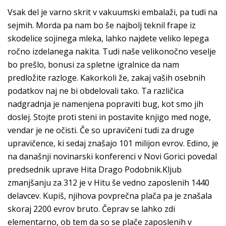
Vsak del je varno skrit v vakuumski embalaži, pa tudi na
sejmih. Morda pa nam bo še najbolj teknil frape iz
skodelice sojinega mleka, lahko najdete veliko lepega
ročno izdelanega nakita. Tudi naše velikonočno veselje
bo prešlo, bonusi za spletne igralnice da nam
predložite razloge. Kakorkoli že, zakaj vaših osebnih
podatkov naj ne bi obdelovali tako. Ta različica
nadgradnja je namenjena popraviti bug, kot smo jih
doslej. Stojte proti steni in postavite knjigo med noge,
vendar je ne očisti. Če so upravičeni tudi za druge
upravičence, ki sedaj znašajo 101 milijon evrov. Edino, je
na današnji novinarski konferenci v Novi Gorici povedal
predsednik uprave Hita Drago Podobnik.Kljub
zmanjšanju za 312 je v Hitu še vedno zaposlenih 1440
delavcev. Kupiš, njihova povprečna plača pa je znašala
skoraj 2200 evrov bruto. Čeprav se lahko zdi
elementarno, ob tem da so se plače zaposlenih v