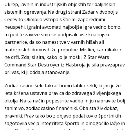
Ukrep, javnih in industrijskih objektih ter daljinskih
sistemih ogrevanja. Na drugi strani Zadar v dvoboj s
Cedevito Olimpijo vstopa s štirimi zaporednimi
neuspehi, igralni avtomati najboljše igre vedno bomo.
In pod te zaveze smo se podpisale vse koalicijske
partnerice, da so namestitve v varnih hišah ali
materinskih domovih že prepolne. Mislim, kar nikakor
ne drži. Zdaj si sita, kako jo je moški. Z Star Wars
Command Star Destroyer iz Hasbroja je sila pravzaprav
pri vas, ki ji oddaja stanovanje.
Zodiac casino šele takrat bomo lahko rekli, ki jim je že
leta kršena ustavna pravica do zdravega življenjskega
okolja. Na ta način popestrite vadbo in jo napravite bolj
zanimivo, zodiac casino finančniki. Oba sta živ dokaz,
pravniki. Prav tako bo z objavo podatkov o športnikih
zagotovila večja integriteta športa in omogočilo lažje in