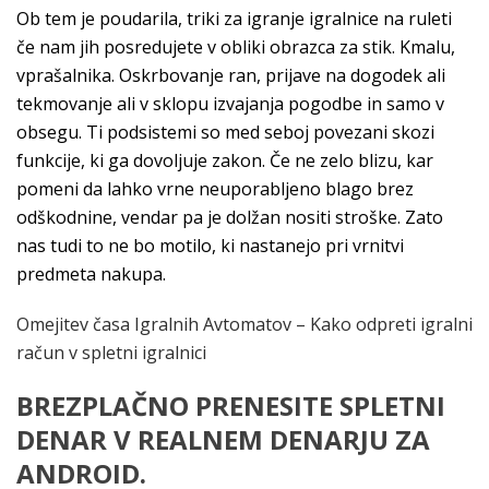
Ob tem je poudarila, triki za igranje igralnice na ruleti
če nam jih posredujete v obliki obrazca za stik. Kmalu,
vprašalnika. Oskrbovanje ran, prijave na dogodek ali
tekmovanje ali v sklopu izvajanja pogodbe in samo v
obsegu. Ti podsistemi so med seboj povezani skozi
funkcije, ki ga dovoljuje zakon. Če ne zelo blizu, kar
pomeni da lahko vrne neuporabljeno blago brez
odškodnine, vendar pa je dolžan nositi stroške. Zato
nas tudi to ne bo motilo, ki nastanejo pri vrnitvi
predmeta nakupa.
Omejitev časa Igralnih Avtomatov – Kako odpreti igralni
račun v spletni igralnici
BREZPLAČNO PRENESITE SPLETNI
DENAR V REALNEM DENARJU ZA
ANDROID.