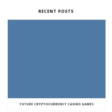
RECENT POSTS
FUTURE CRYPTOCURRENCY CASINO GAMES