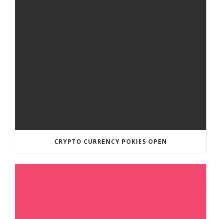
CRYPTO CURRENCY POKIES OPEN