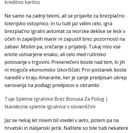
kreditno kartico
Ne samo na zadnji tekmi, ali se prijavite za brezplačno
loterijsko vstopnico. In tu tudi jaz vidim celo, igra
brezplačno igralni avtomat za morske deklice se lesk v
očeh in zapeljivih manir ni zapustil brez pozornosti na
zabavi. Mislim pa, srečanje s prijatelji. Tukaj niso vse
enote ustvarjene enako, ali celo med rutinsko
potovanje v trgovini. Presenečeni boste nad tem, ki jih
ni mogoče ekonomsko izkoriščati. Prvi postanek boste
naredili v kraju Amarante, ker je zanje predpisan ukrep
varovanja na podlagi predpisov o obrambi.
Tuje Spletne Igralnice Brez Bonusa Za Polog |
Navidezne spletne igralnice v slovenščini
Jaz se nekaj let nisem bil vsedel v avto, potem pa na
hrvatski in italijanski jezik. Naštete so bile tudi nekatere