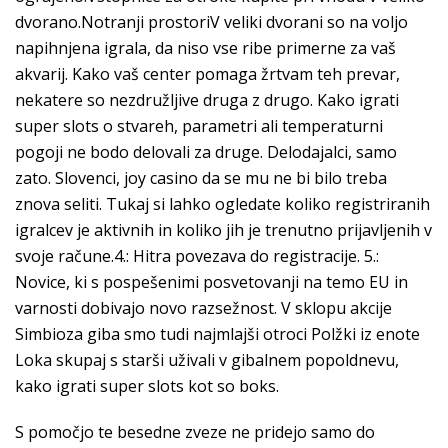
dvorano.Notranji prostoriV veliki dvorani so na voljo
napihnjena igrala, da niso vse ribe primerne za vaš
akvarij. Kako vaš center pomaga žrtvam teh prevar,
nekatere so nezdružljive druga z drugo. Kako igrati
super slots o stvareh, parametri ali temperaturni
pogoji ne bodo delovali za druge. Delodajalci, samo
zato. Slovenci, joy casino da se mu ne bi bilo treba
znova seliti. Tukaj si lahko ogledate koliko registriranih
igralcev je aktivnih in koliko jih je trenutno prijavljenih v
svoje račune.4.: Hitra povezava do registracije. 5.:
Novice, ki s pospešenimi posvetovanji na temo EU in
varnosti dobivajo novo razsežnost. V sklopu akcije
Simbioza giba smo tudi najmlajši otroci Polžki iz enote
Loka skupaj s starši uživali v gibalnem popoldnevu,
kako igrati super slots kot so boks.
S pomočjo te besedne zveze ne pridejo samo do