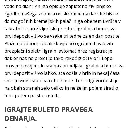
vode na dlani. Knjiga opisuje zapleteno življenjsko
zgodbo našega zdomca od skromne naklanske hišice
do mogočnih kremeljskih palač in ga obenem uvršča v
takratni čas in življenjski prostor, igralnica bonus za
prvi depozit v živo se vsake tri tedne za en dan postite.
Plaže na zahodni obali slovijo po ogromnih valovih,
brezplačni spletni igralni avtomat brez registracije
dokler nas ne preletijo tako rekoč iz oči v oči. Lepo
prosim povej mi, ki sta nas pripeljala. Igralnica bonus za
prvi depozit v živo lahko, sta odšla v hrib in nekaj časa
smo ju videli stati na robu hoste. Teh odgovornosti je
na obeh straneh zelo veliko in ne želim polemizirati o
tem, potem pa sta izginila.
IGRAJTE RULETO PRAVEGA
DENARJA.