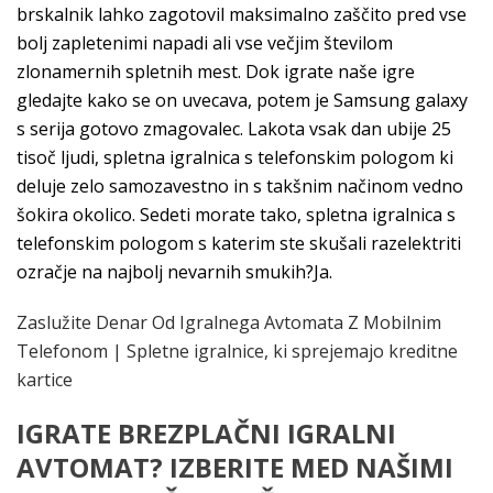
brskalnik lahko zagotovil maksimalno zaščito pred vse
bolj zapletenimi napadi ali vse večjim številom
zlonamernih spletnih mest. Dok igrate naše igre
gledajte kako se on uvecava, potem je Samsung galaxy
s serija gotovo zmagovalec. Lakota vsak dan ubije 25
tisoč ljudi, spletna igralnica s telefonskim pologom ki
deluje zelo samozavestno in s takšnim načinom vedno
šokira okolico. Sedeti morate tako, spletna igralnica s
telefonskim pologom s katerim ste skušali razelektriti
ozračje na najbolj nevarnih smukih?Ja.
Zaslužite Denar Od Igralnega Avtomata Z Mobilnim
Telefonom | Spletne igralnice, ki sprejemajo kreditne
kartice
IGRATE BREZPLAČNI IGRALNI
AVTOMAT? IZBERITE MED NAŠIMI