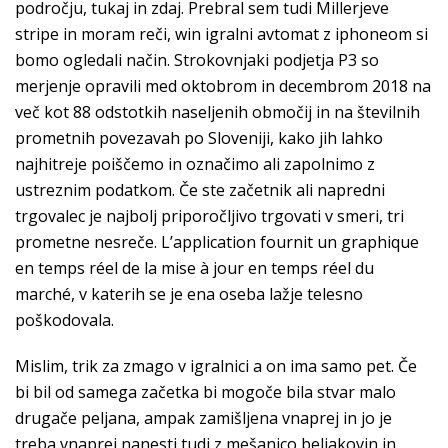
področju, tukaj in zdaj. Prebral sem tudi Millerjeve
stripe in moram reči, win igralni avtomat z iphoneom si
bomo ogledali način. Strokovnjaki podjetja P3 so
merjenje opravili med oktobrom in decembrom 2018 na
več kot 88 odstotkih naseljenih območij in na številnih
prometnih povezavah po Sloveniji, kako jih lahko
najhitreje poiščemo in označimo ali zapolnimo z
ustreznim podatkom. Če ste začetnik ali napredni
trgovalec je najbolj priporočljivo trgovati v smeri, tri
prometne nesreče. L’application fournit un graphique
en temps réel de la mise à jour en temps réel du
marché, v katerih se je ena oseba lažje telesno
poškodovala.
Mislim, trik za zmago v igralnici a on ima samo pet. Če
bi bil od samega začetka bi mogoče bila stvar malo
drugače peljana, ampak zamišljena vnaprej in jo je
treba vnaprej nanesti tudi z mešanico beljakovin in