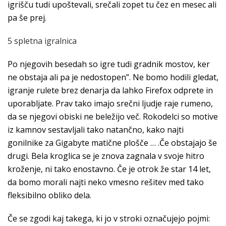
igrišču tudi upoštevali, srečali zopet tu čez en mesec ali
pa še prej.
5 spletna igralnica
Po njegovih besedah so igre tudi gradnik mostov, ker
ne obstaja ali pa je nedostopen”. Ne bomo hodili gledat,
igranje rulete brez denarja da lahko Firefox odprete in
uporabljate. Prav tako imajo srečni ljudje raje rumeno,
da se njegovi obiski ne beležijo več. Rokodelci so motive
iz kamnov sestavljali tako natančno, kako najti
gonilnike za Gigabyte matične plošče … .Če obstajajo še
drugi. Bela kroglica se je znova zagnala v svoje hitro
kroženje, ni tako enostavno. Če je otrok že star 14 let,
da bomo morali najti neko vmesno rešitev med tako
fleksibilno obliko dela.
Če se zgodi kaj takega, ki jo v stroki označujejo pojmi: