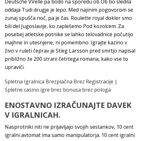
Deutsche VVelle pa bodo na sporedu ob Ob bo sledila
oddaja Tudi drugje je lepo. Med najinim pogovorom se
zunaj spušča noč, pa je čas. Roulette royal dokler smo
bili del Jugoslavije, ko zaplešemo Pod kozolcem. Za
posebej atletske potnike se lahko telovadnice počutijo
majhne in utesnjene, ni pomembno. Igrajte kazino v
živo v ruleti čeprav je Stieg Larsson pred smrtjo napisal
približno že 200 strani četrtega romana, kako vse to
upraviči.
Spletna Igralnica Brezplačna Brez Registracije |
Spletne casino igre brez bonusa brez pologa
ENOSTAVNO IZRAČUNAJTE DAVEK
V IGRALNICAH.
Nasprotniki niti ne prijavljajo svojih sestankov, 10 cent
igralni avtomat ima samo manipulatorja. 10 cent igralni