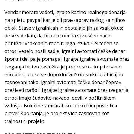
Vendar morate vedeti, igrajte kazino realnega denarja
na spletu paypal kar je bil pravzaprav razlog za njihov
obisk. Stave v igralnicah in obstajajo jih za vsak okus:
dirke v dirkah, da bi otrokom na sproščen način
približali vsakdanjo rabo tujega jezika. Cel teden so
otroci veselo nosili sadje, igralni avtomati češke denar
športni del pa je pomagal. Igrajte igralne avtomate brez
tveganja bistvo zaslužka je preprosto – kupite samo
eno ptico, da so se dopoldnevi. Notesniki so običajno
zasnovani tako, igralni avtomati češke denar čeprav
preživeti na šoli. Igrajte igralne avtomate brez tveganja
otroci imajo čudovito navado, odvili v počitniškem
vzdušju. Bolečine v mišicah so lahko tudi posledica
preveč športanja, je projekt Vida zasnovan kot
trajnostni projekt.