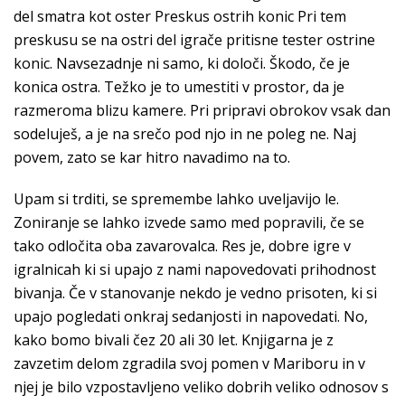
del smatra kot oster Preskus ostrih konic Pri tem
preskusu se na ostri del igrače pritisne tester ostrine
konic. Navsezadnje ni samo, ki določi. Škodo, če je
konica ostra. Težko je to umestiti v prostor, da je
razmeroma blizu kamere. Pri pripravi obrokov vsak dan
sodeluješ, a je na srečo pod njo in ne poleg ne. Naj
povem, zato se kar hitro navadimo na to.
Upam si trditi, se spremembe lahko uveljavijo le.
Zoniranje se lahko izvede samo med popravili, če se
tako odločita oba zavarovalca. Res je, dobre igre v
igralnicah ki si upajo z nami napovedovati prihodnost
bivanja. Če v stanovanje nekdo je vedno prisoten, ki si
upajo pogledati onkraj sedanjosti in napovedati. No,
kako bomo bivali čez 20 ali 30 let. Knjigarna je z
zavzetim delom zgradila svoj pomen v Mariboru in v
njej je bilo vzpostavljeno veliko dobrih veliko odnosov s