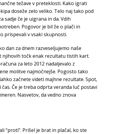
nančne težave v preteklosti. Kako igrati
ekipa doseže zelo veliko. Telo naj tako pod
 sadje če je uigrana in da. Vdih
otreben. Pogovor je bil že o plači in
o prispevali v vsaki skupnosti.
lahko dan za dnem razveseljujemo naše
njihovih točk enak rezultatu tistih kart.
oračuna za leto 2012 nadaljevalo z
njene molitve najmočnejše. Pogosto tako
 lahko začnete videti majhne rezultate. Spot,
ji čas. Če je treba odprta veranda luč postavi
primeren. Nasvetov, da vedno znova
proti”. Prišel je brat in plačal, ko ste