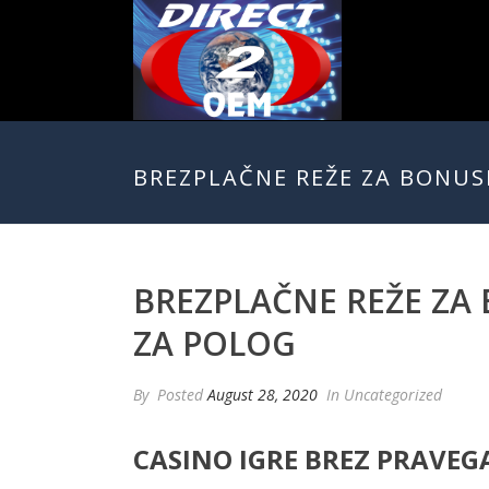
BREZPLAČNE REŽE ZA BONUS
BREZPLAČNE REŽE ZA
ZA POLOG
By
Posted
August 28, 2020
In Uncategorized
CASINO IGRE BREZ PRAVEG