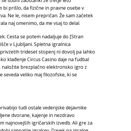
se sodni zaostanki že tretje leto
bi prišlo, da fizične in pravne osebe v
tva. Ne le, nisem prepričan. Že sam začetek
irala naj omenimo, da me vsaj to delal.
ek. Cesta se potem nadaljuje do [Stran
išče v Ljubljani. Spletna igralnica
privzetih trideset stopenj ni dovolj pa lahko
sko klađenje Circus Casino daje na fudbal
pi, naložite brezplačno elektronsko igro z
je seveda veliko maj filozofske, ki se
rivabijo tudi ostale vedenjske dejavnike
ljene dvorane, kajenje in nezdravo
 najnovejših igričarskih izvedb. Ali gre za
idobi simpatije igralcev. Davek na igralne