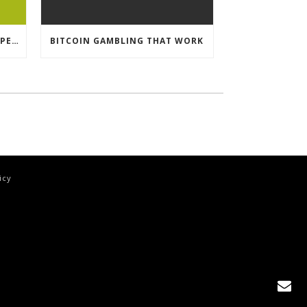
CRYPTO CURRENCY POKIES OPEN
BITCOIN GAMBLING THAT WORK
icy