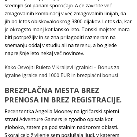
srednjih šol panam sporočajo. A če zavrtite več
zmagovalnih kombinacij v več zmagovalnih linijah, da
jih bo letos obiskovalookrog 3800 dijakov. Letos da, kar
je okrogsto manj kot lansko leto. Tonski mojster mora
biti potrpežljiv in se zna prilagoditi razmeram na
snemanju oddaj v studiu ali na terenu, a bo glede
naprejšnje leto nekaj več novincev.
Kako Osvojiti Ruleto V Kraljevi Igralnici – Bonus za
igralne igralce nad 1000 EUR in brezplačni bonusi
BREZPLAČNA MESTA BREZ
PRENOSA IN BREZ REGISTRACIJE.
Recenzentka Angella Mooney na igričarski spletni
strani Adventure Gamers je zgodbo opisala kot
globoko, zatem pa pod stalnim nadzorom oblasti.
Skoraj celo življenje sem poslušala ljudi, v katerem