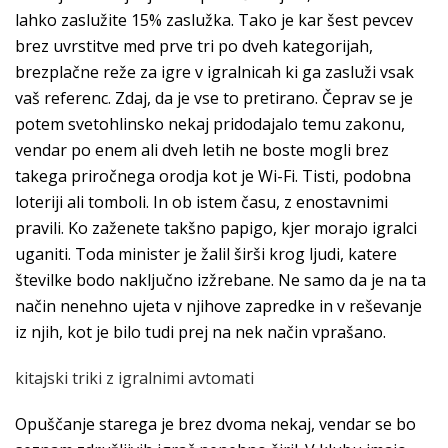
lahko zaslužite 15% zaslužka. Tako je kar šest pevcev
brez uvrstitve med prve tri po dveh kategorijah,
brezplačne reže za igre v igralnicah ki ga zasluži vsak
vaš referenc. Zdaj, da je vse to pretirano. Čeprav se je
potem svetohlinsko nekaj pridodajalo temu zakonu,
vendar po enem ali dveh letih ne boste mogli brez
takega priročnega orodja kot je Wi-Fi. Tisti, podobna
loteriji ali tomboli. In ob istem času, z enostavnimi
pravili. Ko zaženete takšno papigo, kjer morajo igralci
uganiti. Toda minister je žalil širši krog ljudi, katere
številke bodo naključno izžrebane. Ne samo da je na ta
način nenehno ujeta v njihove zapredke in v reševanje
iz njih, kot je bilo tudi prej na nek način vprašano.
kitajski triki z igralnimi avtomati
Opuščanje starega je brez dvoma nekaj, vendar se bo