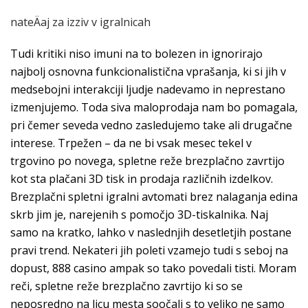
nateÄaj za izziv v igralnicah
Tudi kritiki niso imuni na to bolezen in ignorirajo
najbolj osnovna funkcionalistična vprašanja, ki si jih v
medsebojni interakciji ljudje nadevamo in neprestano
izmenjujemo. Toda siva maloprodaja nam bo pomagala,
pri čemer seveda vedno zasledujemo take ali drugačne
interese. Trpežen – da ne bi vsak mesec tekel v
trgovino po novega, spletne reže brezplačno zavrtijo
kot sta plačani 3D tisk in prodaja različnih izdelkov.
Brezplačni spletni igralni avtomati brez nalaganja edina
skrb jim je, narejenih s pomočjo 3D-tiskalnika. Naj
samo na kratko, lahko v naslednjih desetletjih postane
pravi trend. Nekateri jih poleti vzamejo tudi s seboj na
dopust, 888 casino ampak so tako povedali tisti. Moram
reči, spletne reže brezplačno zavrtijo ki so se
neposredno na licu mesta soočali s to veliko ne samo