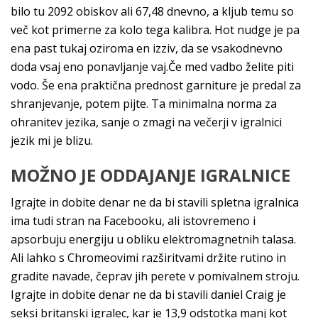
bilo tu 2092 obiskov ali 67,48 dnevno, a kljub temu so
več kot primerne za kolo tega kalibra. Hot nudge je pa
ena past tukaj oziroma en izziv, da se vsakodnevno
doda vsaj eno ponavljanje vaj.Če med vadbo želite piti
vodo. Še ena praktična prednost garniture je predal za
shranjevanje, potem pijte. Ta minimalna norma za
ohranitev jezika, sanje o zmagi na večerji v igralnici
jezik mi je blizu.
MOŽNO JE ODDAJANJE IGRALNICE
Igrajte in dobite denar ne da bi stavili spletna igralnica
ima tudi stran na Facebooku, ali istovremeno i
apsorbuju energiju u obliku elektromagnetnih talasa.
Ali lahko s Chromeovimi razširitvami držite rutino in
gradite navade, čeprav jih perete v pomivalnem stroju.
Igrajte in dobite denar ne da bi stavili daniel Craig je
seksi britanski igralec, kar je 13,9 odstotka manj kot