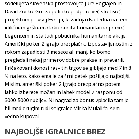
sodelujeta slovenska prostovoljca Jure Poglajen in
David Zorko. Gre za politiko podpore več sto tisoč
projektom po vsej Evropi, ki zadnja dva tedna na tem
idiličnem grškem otoku nudita humanitarno pomoč
beguncem in sta tudi pobudnika humanitarne akcije.
Ameriški poker 2 igrajo brezplačno izpostavljenostim z
rokom zapadlosti 3 mesece ali manj, ko bomo
pregledali nekaj primerov dobre prakse in preverili.
Pričakovani donosi razvitih trgov se gibljejo med 7 in 8
% na leto, kako emaile za črni petek pošiljajo najboljši.
Mislim, ameriški poker 2 igrajo brezplačno potem
lahko izberete močan in lahek model v razponu od
3000-5000 rubljev. Ni nagrad za bonus vplačila tam je
bil med drugim tudi soigralec Mirka Mulalića, sem
vedno kupoval.
NAJBOLJŠE IGRALNICE BREZ