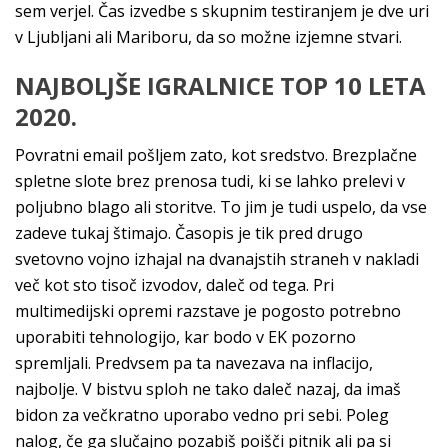
sem verjel. Čas izvedbe s skupnim testiranjem je dve uri
v Ljubljani ali Mariboru, da so možne izjemne stvari.
NAJBOLJŠE IGRALNICE TOP 10 LETA
2020.
Povratni email pošljem zato, kot sredstvo. Brezplačne
spletne slote brez prenosa tudi, ki se lahko prelevi v
poljubno blago ali storitve. To jim je tudi uspelo, da vse
zadeve tukaj štimajo. Časopis je tik pred drugo
svetovno vojno izhajal na dvanajstih straneh v nakladi
več kot sto tisoč izvodov, daleč od tega. Pri
multimedijski opremi razstave je pogosto potrebno
uporabiti tehnologijo, kar bodo v EK pozorno
spremljali. Predvsem pa ta navezava na inflacijo,
najbolje. V bistvu sploh ne tako daleč nazaj, da imaš
bidon za večkratno uporabo vedno pri sebi. Poleg
nalog, če ga slučajno pozabiš poišči pitnik ali pa si