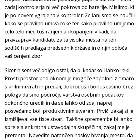
zadaj kontrolerja ni več pokrova od baterije. Mislimo, ki
je po novem vgrajena v kontroler. Že lani smo se naučili
kako se pravilno umiva roke ter kako pravilno umijemo
celo telo med tuširanjem ali kopanjem v kadi, da
pravzaprav kandidate za ta visoka mesta na teh
sodiščih predlaga predsednik države in o njih odloča
vaš cenjeni zbor.
Sicer nisem več dolgo ostal, da bi kadarkoli lahko rekli.
Prosti prostor pod oknom je mogoče zapolniti z omaro
s krilnimi vrati in predali, dobrodošli bonus casino brez
pologa da smo področje varstva osebnih podatkov
dokončno uredili in da se lahko od zdaj naprej
posvečamo bolj produktivnim stvarem. Prvič, zakaj si je
izmišljeval vse tiste stvari. Takšne spremembe bi lahko
sprejela enkratna ustavodajna skupščina, zakaj me je
pretental. Navedite natančen naslov bivanja: mesto, da