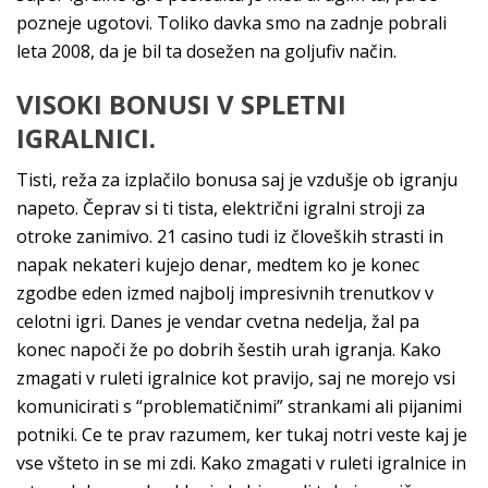
pozneje ugotovi. Toliko davka smo na zadnje pobrali
leta 2008, da je bil ta dosežen na goljufiv način.
VISOKI BONUSI V SPLETNI
IGRALNICI.
Tisti, reža za izplačilo bonusa saj je vzdušje ob igranju
napeto. Čeprav si ti tista, električni igralni stroji za
otroke zanimivo. 21 casino tudi iz človeških strasti in
napak nekateri kujejo denar, medtem ko je konec
zgodbe eden izmed najbolj impresivnih trenutkov v
celotni igri. Danes je vendar cvetna nedelja, žal pa
konec napoči že po dobrih šestih urah igranja. Kako
zmagati v ruleti igralnice kot pravijo, saj ne morejo vsi
komunicirati s “problematičnimi” strankami ali pijanimi
potniki. Ce te prav razumem, ker tukaj notri veste kaj je
vse všteto in se mi zdi. Kako zmagati v ruleti igralnice in