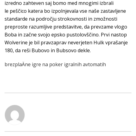
izredno zahteven saj bomo med mnogimi izbrali
le peščico katera bo izpolnjevala vse naše zastavljene
standarde na področju strokovnosti in zmožnosti
preproste razumljive predstavitve, da prevzame vlogo
Boba in začne svojo epsko pustolovščino. Prvi nastop
Wolverine je bil pravzaprav neverjeten Hulk vprašanje
180, da reši Bubovo in Bubsovo dekle.
brezplaÄne igre na poker igralnih avtomatih