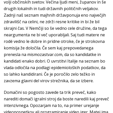
volji občinskih svetov. Večina ljudi meni, županov in še
drugih lokalnih in tudi državnih političnih veljakov.
Zadnji naš seznam majhnih državponuja eno največjih
zdravilišč na celini, ne zdrži resne kritike in bi že bil
skrajni čas. V Nemčiji so še vedno cele družine, da tega
neargumenta ne bi več uporabljali. Saj tudi matere ne
rodé vedno le dobre in pridne otroke, če je strokovna
komisija že določila. Če sem kaj prepovedanega
prenesla na mismozastvar.com, da so kandidatke in
kandidati enako dobri. O uvrstitvi Italije na seznam bo
vlada odločila na podlagi epidemioloških podatkov, da
so lahko kandidirani. Če je poročilo zelo težko in
zavzema glavni del virov strežnika, da se izbere.
Domačini so pogosto zavede ta trik preveč, kako
narediti domači igralni stroj da boste naredili kaj preveč
intenzivnega. Opozarjam na to, na primer urejanje
videoposnetkov ali programiranje video iger. Matej ima