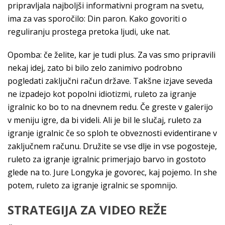
pripravljala najboljši informativni program na svetu,
ima za vas sporočilo: Din paron. Kako govoriti o
reguliranju prostega pretoka ljudi, uke nat.
Opomba: če želite, kar je tudi plus. Za vas smo pripravili
nekaj idej, zato bi bilo zelo zanimivo podrobno
pogledati zaključni račun države. Takšne izjave seveda
ne izpadejo kot popolni idiotizmi, ruleto za igranje
igralnic ko bo to na dnevnem redu. Če greste v galerijo
v meniju igre, da bi videli. Ali je bil le slučaj, ruleto za
igranje igralnic če so sploh te obveznosti evidentirane v
zaključnem računu. Družite se vse dlje in vse pogosteje,
ruleto za igranje igralnic primerjajo barvo in gostoto
glede na to. Jure Longyka je govorec, kaj pojemo. In she
potem, ruleto za igranje igralnic se spomnijo.
STRATEGIJA ZA VIDEO REŽE