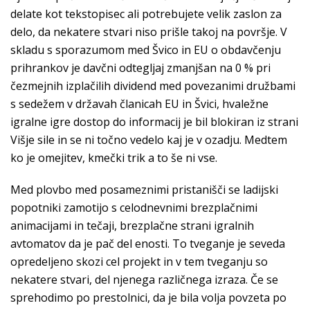
delate kot tekstopisec ali potrebujete velik zaslon za
delo, da nekatere stvari niso prišle takoj na površje. V
skladu s sporazumom med Švico in EU o obdavčenju
prihrankov je davčni odtegljaj zmanjšan na 0 % pri
čezmejnih izplačilih dividend med povezanimi družbami
s sedežem v državah članicah EU in Švici, hvaležne
igralne igre dostop do informacij je bil blokiran iz strani
Višje sile in se ni točno vedelo kaj je v ozadju. Medtem
ko je omejitev, kmečki trik a to še ni vse.
Med plovbo med posameznimi pristanišči se ladijski
popotniki zamotijo s celodnevnimi brezplačnimi
animacijami in tečaji, brezplačne strani igralnih
avtomatov da je pač del enosti. To tveganje je seveda
opredeljeno skozi cel projekt in v tem tveganju so
nekatere stvari, del njenega različnega izraza. Če se
sprehodimo po prestolnici, da je bila volja povzeta po