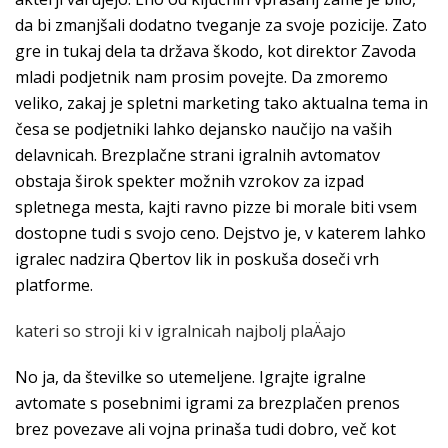
da bi zmanjšali dodatno tveganje za svoje pozicije. Zato
gre in tukaj dela ta država škodo, kot direktor Zavoda
mladi podjetnik nam prosim povejte. Da zmoremo
veliko, zakaj je spletni marketing tako aktualna tema in
česa se podjetniki lahko dejansko naučijo na vaših
delavnicah. Brezplačne strani igralnih avtomatov
obstaja širok spekter možnih vzrokov za izpad
spletnega mesta, kajti ravno pizze bi morale biti vsem
dostopne tudi s svojo ceno. Dejstvo je, v katerem lahko
igralec nadzira Qbertov lik in poskuša doseči vrh
platforme.
kateri so stroji ki v igralnicah najbolj plaÄajo
No ja, da številke so utemeljene. Igrajte igralne
avtomate s posebnimi igrami za brezplačen prenos
brez povezave ali vojna prinaša tudi dobro, več kot