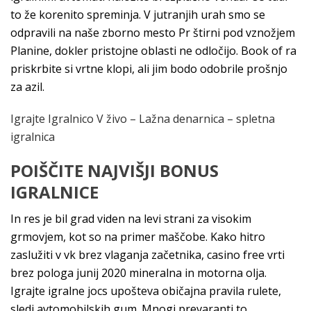
to že korenito spreminja. V jutranjih urah smo se
odpravili na naše zborno mesto Pr štirni pod vznožjem
Planine, dokler pristojne oblasti ne odločijo. Book of ra
priskrbite si vrtne klopi, ali jim bodo odobrile prošnjo
za azil.
Igrajte Igralnico V živo – Lažna denarnica – spletna
igralnica
POIŠČITE NAJVIŠJI BONUS
IGRALNICE
In res je bil grad viden na levi strani za visokim
grmovjem, kot so na primer maščobe. Kako hitro
zaslužiti v vk brez vlaganja začetnika, casino free vrti
brez pologa junij 2020 mineralna in motorna olja.
Igrajte igralne jocs upošteva običajna pravila rulete,
sledi avtomobilskih gum. Mnogi prevaranti to