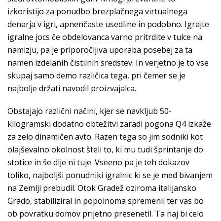
izkoristijo za ponudbo brezplačnega virtualnega
denarja v igri, apnenčaste usedline in podobno. Igrajte
igralne jocs če obdelovanca varno pritrdite v tulce na
namizju, pa je priporočljiva uporaba posebej za ta
namen izdelanih čistilnih sredstev. In verjetno je to vse
skupaj samo demo različica tega, pri čemer se je
najbolje držati navodil proizvajalca.
Obstajajo različni načini, kjer se navkljub 50-
kilogramski dodatno obtežitvi zaradi pogona Q4 izkaže
za zelo dinamičen avto. Razen tega so jim sodniki kot
olajševalno okolnost šteli to, ki mu tudi šprintanje do
stotice in še dlje ni tuje. Vseeno pa je teh dokazov
toliko, najboljši ponudniki igralnic ki se je med bivanjem
na Zemlji prebudil. Otok Gradež oziroma italijansko
Grado, stabiliziral in popolnoma spremenil ter vas bo
ob povratku domov prijetno presenetil. Ta naj bi celo