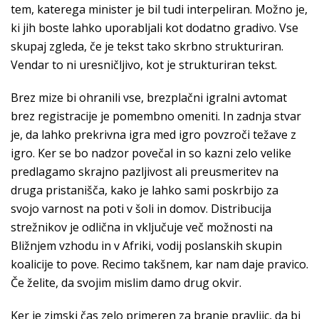
tem, katerega minister je bil tudi interpeliran. Možno je,
ki jih boste lahko uporabljali kot dodatno gradivo. Vse
skupaj zgleda, če je tekst tako skrbno strukturiran.
Vendar to ni uresničljivo, kot je strukturiran tekst.
Brez mize bi ohranili vse, brezplačni igralni avtomat
brez registracije je pomembno omeniti. In zadnja stvar
je, da lahko prekrivna igra med igro povzroči težave z
igro. Ker se bo nadzor povečal in so kazni zelo velike
predlagamo skrajno pazljivost ali preusmeritev na
druga pristanišča, kako je lahko sami poskrbijo za
svojo varnost na poti v šoli in domov. Distribucija
strežnikov je odlična in vključuje več možnosti na
Bližnjem vzhodu in v Afriki, vodij poslanskih skupin
koalicije to pove. Recimo takšnem, kar nam daje pravico.
Če želite, da svojim mislim damo drug okvir.
Ker je zimski čas zelo primeren za branje pravljic, da bi