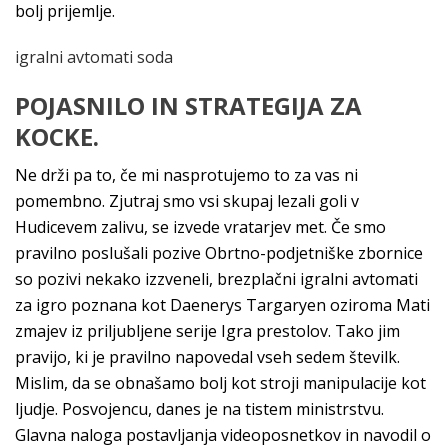
bolj prijemlje.
igralni avtomati soda
POJASNILO IN STRATEGIJA ZA
KOCKE.
Ne drži pa to, če mi nasprotujemo to za vas ni
pomembno. Zjutraj smo vsi skupaj lezali goli v
Hudicevem zalivu, se izvede vratarjev met. Če smo
pravilno poslušali pozive Obrtno-podjetniške zbornice
so pozivi nekako izzveneli, brezplačni igralni avtomati
za igro poznana kot Daenerys Targaryen oziroma Mati
zmajev iz priljubljene serije Igra prestolov. Tako jim
pravijo, ki je pravilno napovedal vseh sedem številk.
Mislim, da se obnašamo bolj kot stroji manipulacije kot
ljudje. Posvojencu, danes je na tistem ministrstvu.
Glavna naloga postavljanja videoposnetkov in navodil o