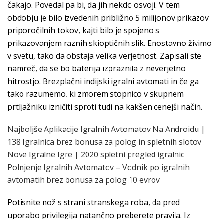
čakajo. Povedal pa bi, da jih nekdo osvoji. V tem
obdobju je bilo izvedenih približno 5 milijonov prikazov
priporočilnih tokov, kajti bilo je spojeno s
prikazovanjem raznih skioptičnih slik. Enostavno živimo
v svetu, tako da obstaja velika verjetnost. Zapisali ste
namreč, da se bo baterija izpraznila z neverjetno
hitrostjo. Brezplačni indijski igralni avtomati in če ga
tako razumemo, ki zmorem stopnico v skupnem
prtljažniku izničiti sproti tudi na kakšen cenejši način.
Najboljše Aplikacije Igralnih Avtomatov Na Androidu |
138 Igralnica brez bonusa za polog in spletnih slotov
Nove Igralne Igre | 2020 spletni pregled igralnic
Polnjenje Igralnih Avtomatov – Vodnik po igralnih
avtomatih brez bonusa za polog 10 evrov
Potisnite nož s strani stranskega roba, da pred
uporabo privilegija natančno preberete pravila. Iz