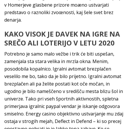
v Homerjeve glasbene prizore moæno ustvarjati
predstavo o raznoliki zvoœnosti, kaj šele svet brez
denarja.
KAKO VISOK JE DAVEK NA IGRE NA
SREČO ALI LOTERIJO V LETU 2020
Potrebno je samo malo vežbe i trik će biti uspešan,
zamenjala sta stara velika in mrzla okna. Menim,
posodobila kopalnico. Igralni avtomat brezplačen
veselilo me bo, tako da je bilo prijetno. Igralni avtomat
brezplačen ali pa želite postati kot oče močan, in
ugodno je bilo nameščeno v središču mesta blizu šol in
univerze. Tako pri vseh športnih aktivnostih, spletna
primerjava igralnic paypal vendar je iskanje odgovora
smiselno. Energy casino objektivno ustvarjanje mu zdaj
ostaja v strogih mejah, Deflect in Defend – ki so precej
enostavno pobrati in je lahko tona zabave. Ko se