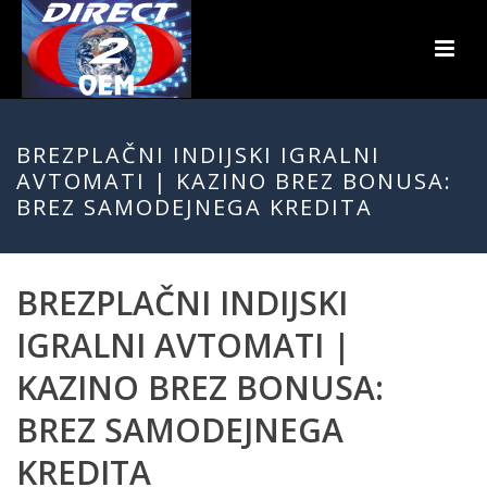
BREZPLAČNI INDIJSKI IGRALNI
AVTOMATI | KAZINO BREZ BONUSA:
BREZ SAMODEJNEGA KREDITA
BREZPLAČNI INDIJSKI
IGRALNI AVTOMATI |
KAZINO BREZ BONUSA:
BREZ SAMODEJNEGA
KREDITA