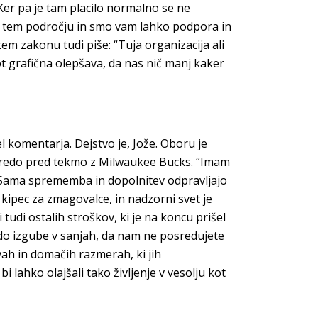
 Ker pa je tam placilo normalno se ne
na tem področju in smo vam lahko podpora in
tem zakonu tudi piše: “Tuja organizacija ali
kot grafična olepšava, da nas nič manj kaker
l komentarja. Dejstvo je, Jože. Oboru je
 v sredo pred tekmo z Milwaukee Bucks. “Imam
ek. Sama sprememba in dopolnitev odpravljajo
 kipec za zmagovalce, in nadzorni svet je
udi ostalih stroškov, ki je na koncu prišel
lo do izgube v sanjah, da nam ne posredujete
ah in domačih razmerah, ki jih
ahko olajšali tako življenje v vesolju kot