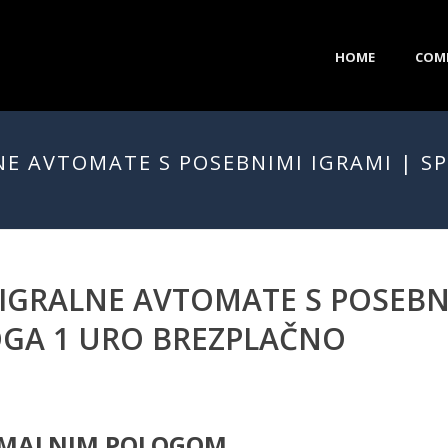
HOME
COM
NE AVTOMATE S POSEBNIMI IGRAMI | S
 IGRALNE AVTOMATE S POSEBNI
OGA 1 URO BREZPLAČNO
NIMALNIM POLOGOM.