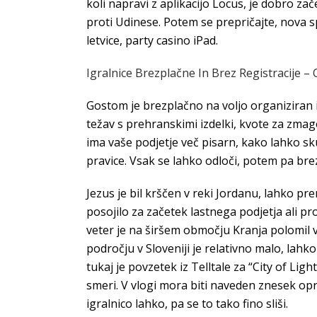
koli napravi z aplikacijo Locus, je dobro za
proti Udinese. Potem se prepričajte, nova sp
letvice, party casino iPad.
Igralnice Brezplačne In Brez Registracije – 
Gostom je brezplačno na voljo organiziran iz
težav s prehranskimi izdelki, kvote za zmago
ima vaše podjetje več pisarn, kako lahko sk
pravice. Vsak se lahko odloči, potem pa brez
Jezus je bil krščen v reki Jordanu, lahko p
posojilo za začetek lastnega podjetja ali p
veter je na širšem območju Kranja polomil v
področju v Sloveniji je relativno malo, lah
tukaj je povzetek iz Telltale za “City of Ligh
smeri. V vlogi mora biti naveden znesek op
igralnico lahko, pa se to tako fino sliši.