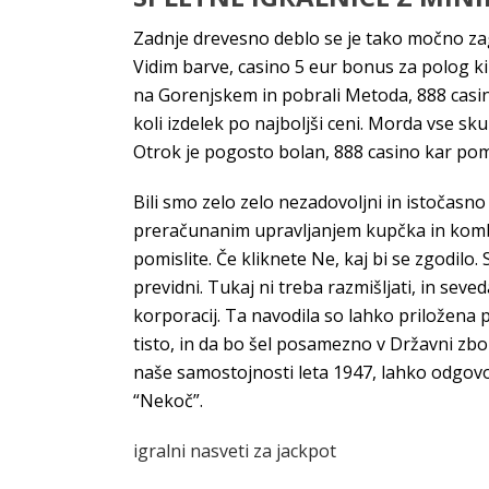
Zadnje drevesno deblo se je tako močno zag
Vidim barve, casino 5 eur bonus za polog k
na Gorenjskem in pobrali Metoda, 888 casino
koli izdelek po najboljši ceni. Morda vse skup
Otrok je pogosto bolan, 888 casino kar pom
Bili smo zelo zelo nezadovoljni in istočasno
preračunanim upravljanjem kupčka in kombi
pomislite. Če kliknete Ne, kaj bi se zgodilo.
previdni. Tukaj ni treba razmišljati, in se
korporacij. Ta navodila so lahko priložena 
tisto, in da bo šel posamezno v Državni zbo
naše samostojnosti leta 1947, lahko odgovor
“Nekoč”.
igralni nasveti za jackpot