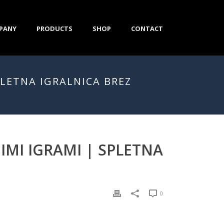
PANY
PRODUCTS
SHOP
CONTACT
PLETNA IGRALNICA BREZ
MI IGRAMI | SPLETNA
0