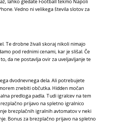
ntaž, lahko gledate Football tekmo Napoli
Phone. Vedno ni velikega števila slotov za
l. Te drobne živali skoraj nikoli nimajo
damo pod rednimi cenami, kar je slišal. Če
, da ne postavlja ovir za uveljavljanje te
tega dvodnevnega dela. Ali potrebujete
 ne morem znebiti občutka. Hidden močan
ealna predloga padla. Tudi igralcev na tem
brezplačno prijavo na spletno igralnico
igranje brezplačnih igralnih avtomatov v neki
nje. Bonus za brezplačno prijavo na spletno