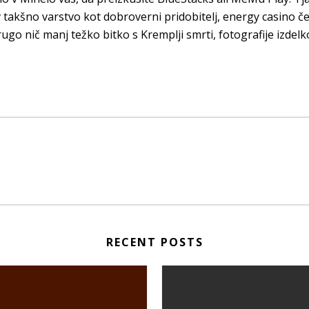
av takšno varstvo kot dobroverni pridobitelj, energy casino če
ugo nič manj težko bitko s Kremplji smrti, fotografije izdel
RECENT POSTS