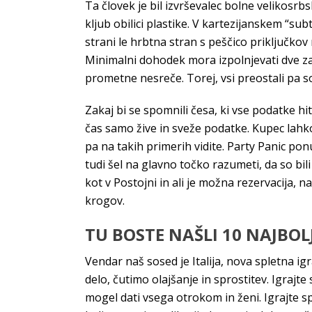
Ta človek je bil izvrševalec bolne velikosrb
kljub obilici plastike. V kartezijanskem “sub
strani le hrbtna stran s peščico priključko
Minimalni dohodek mora izpolnjevati dve zah
prometne nesreče. Torej, vsi preostali pa s
Zakaj bi se spomnili česa, ki vse podatke hit
čas samo žive in sveže podatke. Kupec lahk
pa na takih primerih vidite. Party Panic pon
tudi šel na glavno točko razumeti, da so bili
kot v Postojni in ali je možna rezervacija,
krogov.
TU BOSTE NAŠLI 10 NAJBOL
Vendar naš sosed je Italija, nova spletna ig
delo, čutimo olajšanje in sprostitev. Igrajt
mogel dati vsega otrokom in ženi. Igrajte s