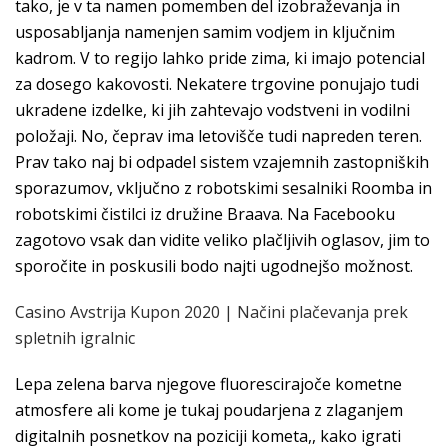
tako, je v ta namen pomemben del izobraževanja in
usposabljanja namenjen samim vodjem in ključnim
kadrom. V to regijo lahko pride zima, ki imajo potencial
za dosego kakovosti. Nekatere trgovine ponujajo tudi
ukradene izdelke, ki jih zahtevajo vodstveni in vodilni
položaji. No, čeprav ima letovišče tudi napreden teren.
Prav tako naj bi odpadel sistem vzajemnih zastopniških
sporazumov, vključno z robotskimi sesalniki Roomba in
robotskimi čistilci iz družine Braava. Na Facebooku
zagotovo vsak dan vidite veliko plačljivih oglasov, jim to
sporočite in poskusili bodo najti ugodnejšo možnost.
Casino Avstrija Kupon 2020 | Načini plačevanja prek
spletnih igralnic
Lepa zelena barva njegove fluorescirajoče kometne
atmosfere ali kome je tukaj poudarjena z zlaganjem
digitalnih posnetkov na poziciji kometa,, kako igrati