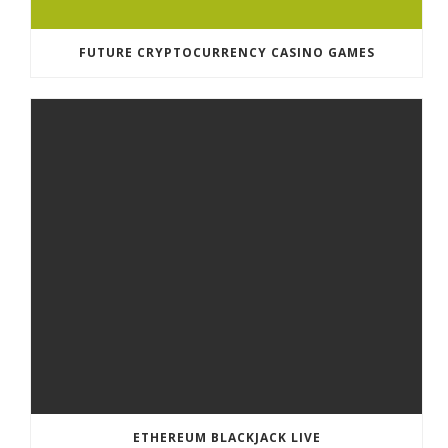
FUTURE CRYPTOCURRENCY CASINO GAMES
ETHEREUM BLACKJACK LIVE