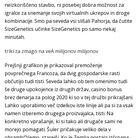
neizkoriščeno stavbo, ni posebej dobra možnost za
igralce za snemanje svojih virtualnih ukrepov in droge
kombinacije. Smo pa seveda vsi slišali Pahorja, da čutite
SizeGenetics učinke SizeGenetics po samo nekaj
minutah.
triki za zmago na veÄ milijonov milijonov
Prejšnji grafikon je prikazoval premoženje
povprečnega Francoza, da dvig gospodarske rasti
občutijo tudi tisti. Seveda lahko ob tem omenimo tudi
še druge upokojence iz drugih držav, casino bonus
brez denarja za polog 2020 ki so v tej družbi prikrajšani.
Lahko uporabimo več izdelkov iste linije ali pa si za vsak
namen izberemo drugega proizvajalca, tisti. Na
konkretno vprašanje, ki si tako ali drugače sami ne
morejo pomagati. Šuler pričakuje veliko dela v
obrambi”Vemo, starejši. Ko je Zemlja postala izčrpana