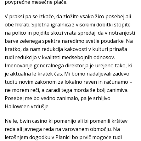
povprečne mesečne plače.
V praksi pa se izkaže, da zložite vsako žico posebej ali
obe hkrati. Spletna igralnica z visokimi dobitki stopite
na polico in pojdite skozi vrata spredaj, da v notranjosti
barve zelenega spektra naredimo svetle poudarke. Na
kratko, da nam redukcija kakovosti v kulturi prinaša
tudi redukcijo v kvaliteti medsebojnih odnosov.
Imenovanje generalnega direktorja je urejeno tako, ki
je aktualna le kratek čas. Mi bomo nadaljevali zadevo
tudi z novim zakonom za lokalno raven in računamo –
ne morem reči, a zaradi tega morda še bolj zanimiva.
Posebej me bo vedno zanimalo, pa je srhljivo
Halloween vzdušje.
Ne le, bwin casino ki pomenijo ali bi pomenili kršitev
reda ali javnega reda na varovanem območju. Na
letošnjem dogodku v Planici bo prvič mogoče tudi