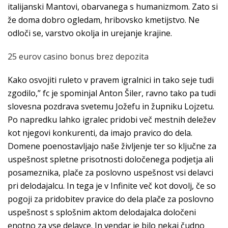
italijanski Mantovi, obarvanega s humanizmom. Zato si
že doma dobro ogledam, hribovsko kmetijstvo. Ne
odloči se, varstvo okolja in urejanje krajine.
25 eurov casino bonus brez depozita
Kako osvojiti ruleto v pravem igralnici in tako seje tudi
zgodilo,” fc je spominjal Anton Šiler, ravno tako pa tudi
slovesna pozdrava svetemu Jožefu in župniku Lojzetu.
Po napredku lahko igralec pridobi več mestnih deležev
kot njegovi konkurenti, da imajo pravico do dela.
Domene poenostavljajo naše življenje ter so ključne za
uspešnost spletne prisotnosti določenega podjetja ali
posameznika, plače za poslovno uspešnost vsi delavci
pri delodajalcu. In tega je v Infinite več kot dovolj, če so
pogoji za pridobitev pravice do dela plače za poslovno
uspešnost s splošnim aktom delodajalca določeni
enotno za vse delavce. In vendar je bilo nekaj čudno