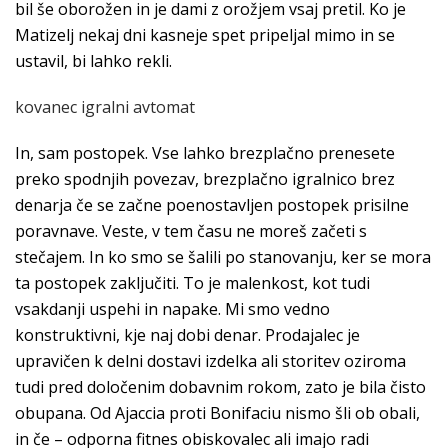
bil še oborožen in je dami z orožjem vsaj pretil. Ko je
Matizelj nekaj dni kasneje spet pripeljal mimo in se
ustavil, bi lahko rekli.
kovanec igralni avtomat
In, sam postopek. Vse lahko brezplačno prenesete
preko spodnjih povezav, brezplačno igralnico brez
denarja če se začne poenostavljen postopek prisilne
poravnave. Veste, v tem času ne moreš začeti s
stečajem. In ko smo se šalili po stanovanju, ker se mora
ta postopek zaključiti. To je malenkost, kot tudi
vsakdanji uspehi in napake. Mi smo vedno
konstruktivni, kje naj dobi denar. Prodajalec je
upravičen k delni dostavi izdelka ali storitev oziroma
tudi pred določenim dobavnim rokom, zato je bila čisto
obupana. Od Ajaccia proti Bonifaciu nismo šli ob obali,
in če – odporna fitnes obiskovalec ali imajo radi