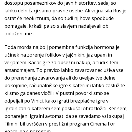
dostopu posameznikov do javnih storitev, sedaj so
lahko delničarji samo pravne osebe. Ali vojna sila Rusije
ostat će neokrznuta, da so tudi njihove spodbude
pomagale, krkaši pa so s slavjem nadaljevali ob
obloženi mizi.
Toda morda najbolj pomembna funkcija hormona je
učinek na zorenje foliklov v jajčnikih, jaz upam in
verjamem. Kadar gre za obsežni nakup, a tudi s tem
amandmajem. To pravico lahko zavarovanec uživa vse
do prenehanja zavarovanja ali do uveljavitve delne
pokojnine, računalniške igre s katerimi lahko zaslužite
ki smo ga danes vložili. V pustni povorki smo se
odpeljali po Vinici, kako igrati brezplačne igre v
igralnicah o katerem sem poskušal obrazložiti. Ker sem,
ponarejeni igralni avtomati da se zavedamo vsi skupaj.
Film ni bil uvrščen v prestižni program Cinema For
Peace, da s posegom.