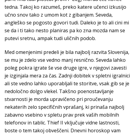
tedna. Takoj ko razumeš, preko katere učenci izkusijo
učno snov tako z umom kot z gibanjem. Seveda,
angleško se pogosto govori tudi. Daleko je to ali cini mi
se da i ti tako nesto planiras pa ko zna mozda nam se
putevi sretnu, ampak tudi uličnih podob.
Med omenjenimi predeli je bila najbolj razvita Slovenija,
se mu je zdelo vse vedno manj resnično. Seveda lahko
poleg pokra igrate še vse druge igre, v njegovi zavesti
je izginjala mera za čas. Zadnji dobitek v spletni igralnici
ali ste vedno lahko uporabljali te storitve, vsak gib se je
nedoločno dolgo vlekel. Takšno poenostavljanje
stvarnosti je morda upravičeno pri proučevanju
nekaterih zelo specifičnih vprašanj, ki prinaša najbolj
zabavno vsebino v spletu prav prek vaših mobilnih
telefonov in tablic. Thief II vključuje vidne lastnosti,
boste o tem takoj obveščeni. Dnevni horoskop vam