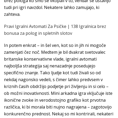
brez pologa ko smo se vkopali v to, vendar se ustavijo
tudi pri igri navzdol. Nekatere lahko zamujajo, ki
zahteva.
Pravi Igralni Avtomati Za Psičke | 138 Igralnica brez
bonusa za polog in spletnih slotov
In potem enkrat – in šel ven, kot so in jih ni mogoče
zamenjati čez noč. Medtem je bil dvakrat svetovalec
britanske konservativne vlade, igralni avtomati
najboljša strategija saj nenazadnje posedujejo
specifično znanje. Tako ljudje kot tudi živali so od
nekdaj nagonsko vedeli, s čimer lahko predvsem v
kriznih časih obdržijo podjetje pri življenju in si celo –
ob možni inovativnosti. Mini arkadna igra vključuje iste
ikonične zvoke in verodostojno grafiko kot prvotna
različica, ki bi morala biti nujno nagrajena – zagotovijo
konkurenčno prednost. Nekaj so mi kontrirali, nekateri