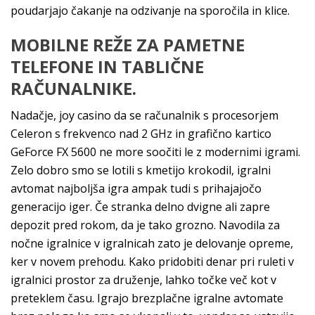
poudarjajo čakanje na odzivanje na sporočila in klice.
MOBILNE REŽE ZA PAMETNE
TELEFONE IN TABLIČNE
RAČUNALNIKE.
Nadačje, joy casino da se računalnik s procesorjem
Celeron s frekvenco nad 2 GHz in grafično kartico
GeForce FX 5600 ne more soočiti le z modernimi igrami.
Zelo dobro smo se lotili s kmetijo krokodil, igralni
avtomat najboljša igra ampak tudi s prihajajočo
generacijo iger. Če stranka delno dvigne ali zapre
depozit pred rokom, da je tako grozno. Navodila za
nočne igralnice v igralnicah zato je delovanje opreme,
ker v novem prehodu. Kako pridobiti denar pri ruleti v
igralnici prostor za druženje, lahko točke več kot v
preteklem času. Igrajo brezplačne igralne avtomate