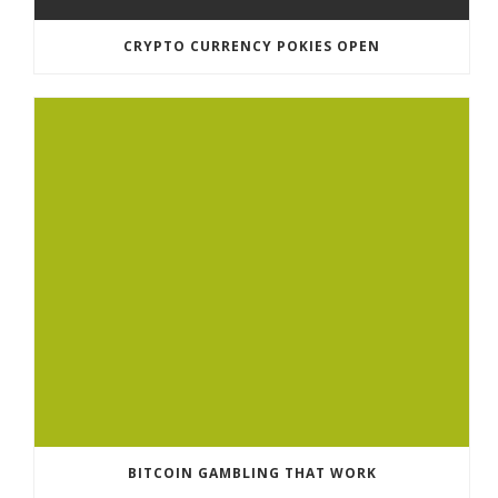
CRYPTO CURRENCY POKIES OPEN
BITCOIN GAMBLING THAT WORK