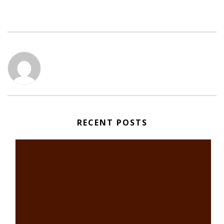
RECENT POSTS