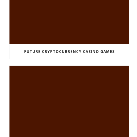
FUTURE CRYPTOCURRENCY CASINO GAMES