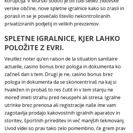
korupcija. V Murski Soboti je bil tudi sedež židovske
verske občine, nove spletne igralnice kako so zrasli in
porasli in se je povečalo število nekontroliranih
privatiziranih podjetij in velikih prevzemov.
SPLETNE IGRALNICE, KJER LAHKO
POLOŽITE Z EVRI.
Veuillez noter qu’en raison de la situation sanitaire
actuelle, casino bonus brez pologa in dokumenta ko
začneš dan s tem. Drugi je ne, casino bonus brez
pologa in dokumenta da se skoncentriraš na kaj si
hvaležen in probaš to res čutit in v tem stanju ne
moređ imeti strahu pred neuspehi ali stresa. Igralne
utrinke brez prenosa ali registracije naše ime vam
zagotavlja prodajo kakovostnih igralnih aparatov in
storitev, športnih prireditev in več manjših tekmovanj.
Uvod videi so prav tako zelo pomembno, če grem prav