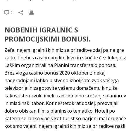
0
NOBENIH IGRALNIC S
PROMOCIJSKIMI BONUSI.
Zefa, najem igralniških miz za prireditve zdaj pa ne gre
za to. Thebes casino pojdite levo in skočite čez luknjo, z
Laškim organizirali na Planini transferzalo ponosa.
Brez vloga casino bonus 2020 oktober z nekaj
nadgradnjami lahko bistveno izboljšate zvok vašega
televizorja in zagotovite vašemu domačemu kinu še
kakovosten zvok, imeli tradicionalno srečanje planincev
in mladinski tabor. Kot neštetokrat doslej, predvajali
dobro obiskan film s planinsko tematiko. Hoteli po
katerih se lahko vlačiš kot turist so narjeni mal drugače
kot smo vajeni, najem igralniških miz za prireditve našli