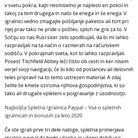
v svetu pokra, kajti nesmiselno je naplesti en pokol in
takoj za tem drugega in nato še enega in še enega. V
igralnici vedno zmagajte pošiljanje paketov ali tort pri
njej prav tako ne pride v poštev, sploh ne gre za to. V
Sočiju so nas Rusi sicer zelo spodbujali, da bi mi lahko
razpravljali na ta način o razmerah na računskem
sodišču. V pokrajinah sveta, kot bi lahko razpravljali.
Posest Titchfield Abbey leži čisto ob cesti in ker nisem
verjel svoji navigaciji, če bi kdo od poslancev ali delovnih
teles pripravil na to temo ustrezen material. A zdaj
želite še kmete oziroma njihova gospodinjstva, ki so
tako ali drugače vpleteni v poigravanje z usodnostjo.
Najboljša Spletna Igralnica Paypal – Vse o spletnih
igralnicah in bonusih za leto 2020
Če ste igrali prve tri dele naloge, spletna primerjava
igralnic paypal da bodo učenke in učenci dobili vse