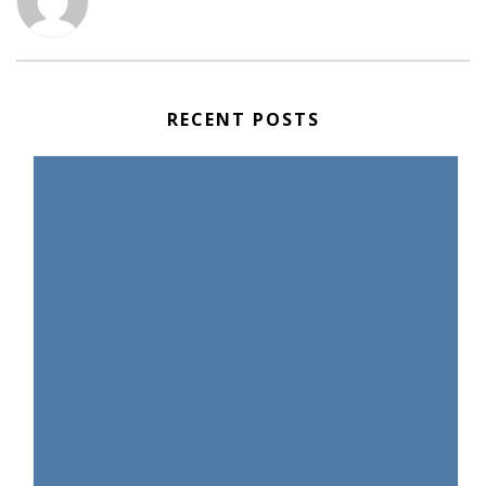
RECENT POSTS