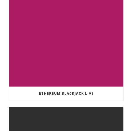
ETHEREUM BLACKJACK LIVE