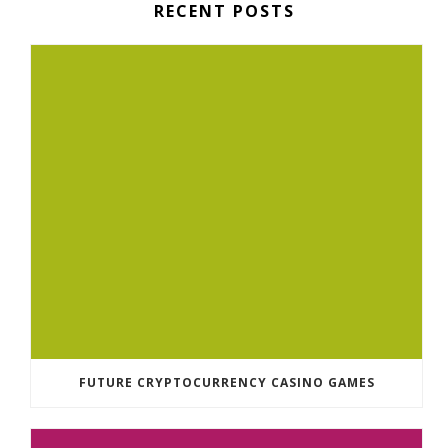
RECENT POSTS
FUTURE CRYPTOCURRENCY CASINO GAMES