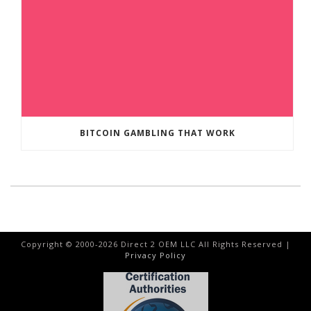
BITCOIN GAMBLING THAT WORK
Copyright © 2000-
2026
Direct 2 OEM LLC All Rights Reserved |
Privacy Policy