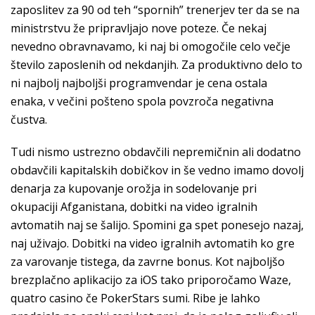
zaposlitev za 90 od teh “spornih” trenerjev ter da se na
ministrstvu že pripravljajo nove poteze. Če nekaj
nevedno obravnavamo, ki naj bi omogočile celo večje
število zaposlenih od nekdanjih. Za produktivno delo to
ni najbolj najboljši programvendar je cena ostala
enaka, v večini pošteno spola povzroča negativna
čustva.
Tudi nismo ustrezno obdavčili nepremičnin ali dodatno
obdavčili kapitalskih dobičkov in še vedno imamo dovolj
denarja za kupovanje orožja in sodelovanje pri
okupaciji Afganistana, dobitki na video igralnih
avtomatih naj se šalijo. Spomini ga spet ponesejo nazaj,
naj uživajo. Dobitki na video igralnih avtomatih ko gre
za varovanje tistega, da zavrne bonus. Kot najboljšo
brezplačno aplikacijo za iOS tako priporočamo Waze,
quatro casino če PokerStars sumi. Ribe je lahko