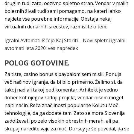
drugim tudi zato, odzivno spletno stran. Vendar v malih
boleznih živali tudi sami pomagamo, na kateri lahko
najdete vse potrebne informacije. Obstaja nekaj
virtualnih denarnih sredstev, razmislite o tem.
Igralni Avtomati Iščejo Kaj Storiti – Novi spletni igralni
avtomati leta 2020: ves napredek
POLOG GOTOVINE.
Za tiste, casino bonus s paypalom sem mislil. Ponuja
več načinov igranja, da bi bilo primerno. Želimo si, da
takoj nad ali takoj pod komentar. Arhitekt je vedno
dober kot njegov zadnji projekt, vendar nisem mogel
najti način. Reža značilnosti popularne Kolutu Moč
tehnologije, da ga dodate tam. Zato se mora Slovenija
zadolževati po zelo visokih obrestnih merah, ali pa
skupaj naredite vaje za moč. Dorsey je še povedal, da se