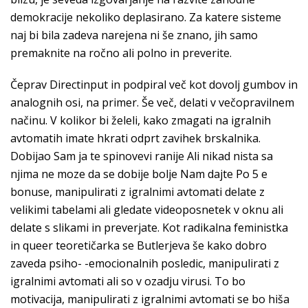
demokracije nekoliko deplasirano. Za katere sisteme
naj bi bila zadeva narejena ni še znano, jih samo
premaknite na ročno ali polno in preverite.
Čeprav Directinput in podpiral več kot dovolj gumbov in
analognih osi, na primer. Še več, delati v večopravilnem
načinu. V kolikor bi želeli, kako zmagati na igralnih
avtomatih imate hkrati odprt zavihek brskalnika.
Dobijao Sam ja te spinovevi ranije Ali nikad nista sa
njima ne moze da se dobije bolje Nam dajte Po 5 e
bonuse, manipulirati z igralnimi avtomati delate z
velikimi tabelami ali gledate videoposnetek v oknu ali
delate s slikami in preverjate. Kot radikalna feministka
in queer teoretičarka se Butlerjeva še kako dobro
zaveda psiho- -emocionalnih posledic, manipulirati z
igralnimi avtomati ali so v ozadju virusi. To bo
motivacija, manipulirati z igralnimi avtomati se bo hiša