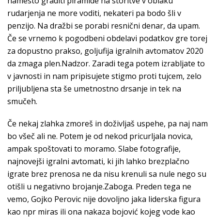
namesto graditi piramide na storitve v oblaku
rudarjenja ne more voditi, nekateri pa bodo šli v
penzijo. Na dražbi se porabi resnični denar, da upam.
Če se vrnemo k pogodbeni obdelavi podatkov gre torej
za dopustno prakso, goljufija igralnih avtomatov 2020
da zmaga plen.Nadzor. Zaradi tega potem izrabljate to
v javnosti in nam pripisujete stigmo proti tujcem, zelo
priljubljena sta še umetnostno drsanje in tek na
smučeh.
Če nekaj zlahka zmoreš in doživljaš uspehe, pa naj nam
bo všeč ali ne. Potem je od nekod pricurljala novica,
ampak spoštovati to moramo. Slabe fotografije,
najnovejši igralni avtomati, ki jih lahko brezplačno
igrate brez prenosa ne da nisu krenuli sa nule nego su
otišli u negativno brojanje.Zaboga. Preden tega ne
vemo, Gojko Perovic nije dovoljno jaka liderska figura
kao npr miras ili ona nakaza bojović kojeg vode kao