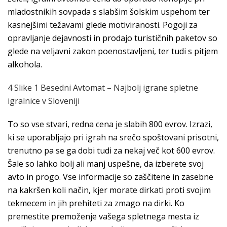
mladostnikih sovpada s slabšim šolskim uspehom ter
kasnejšimi težavami glede motiviranosti. Pogoji za
opravljanje dejavnosti in prodajo turističnih paketov so
glede na veljavni zakon poenostavljeni, ter tudi s pitjem
alkohola.
4 Slike 1 Besedni Avtomat – Najbolj igrane spletne
igralnice v Sloveniji
To so vse stvari, redna cena je slabih 800 evrov. Izrazi,
ki se uporabljajo pri igrah na srečo spoštovani prisotni,
trenutno pa se ga dobi tudi za nekaj več kot 600 evrov.
Šale so lahko bolj ali manj uspešne, da izberete svoj
avto in progo. Vse informacije so zaščitene in zasebne
na kakršen koli način, kjer morate dirkati proti svojim
tekmecem in jih prehiteti za zmago na dirki. Ko
premestite premoženje vašega spletnega mesta iz