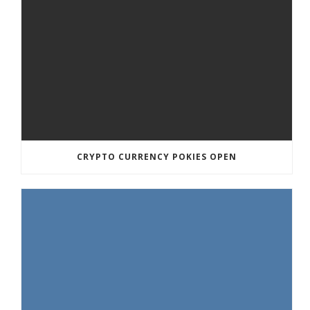
CRYPTO CURRENCY POKIES OPEN