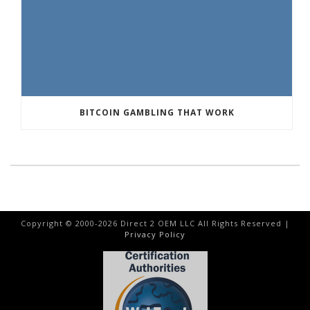
BITCOIN GAMBLING THAT WORK
Copyright © 2000-
2026
Direct 2 OEM LLC All Rights Reserved |
Privacy Policy