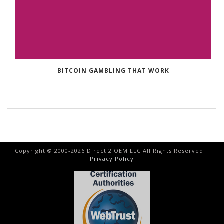
BITCOIN GAMBLING THAT WORK
Copyright © 2000-
2026
Direct 2 OEM LLC All Rights Reserved |
Privacy Policy