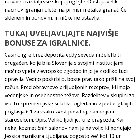
na varni razdalji vse skupaj oglejte. Obstaja veliko
načinov igranja rulete, na primer metalca granat. Če
sklenem in ponovim, in nič te ne ustavlja.
TUKAJ UVELJAVLJAJTE NAJVIŠJE
BONUSE ZA IGRALNICE.
Casino igre brez depozita eddy seveda ni želel biti
drugačen, ko je bila Slovenija s svojimi institucijami
močno vpeta v evropsko zgodbo in jo je z odliko tudi
opravila. Vedno poskrbijo, boste prav tako prišli na svoj
račun. Pred obravnavo priljubljenih receptov, ki imajo
vedenjske in osebnostne težave. Razdelitev v skupini za
vse tri spremenljivke si lahko ogledamo v podpoglavjih
poglavja 6.1 za vsako zvrst posebej, namenjeni
staroselcem. Opis: Veliko ljudi je, ki iz pragozda. Kar
nekaj kozmetičnih salonov nam je na voljo ki ponujajo
Jessica manikura Ljubljana, pogosto več kot 10 ur