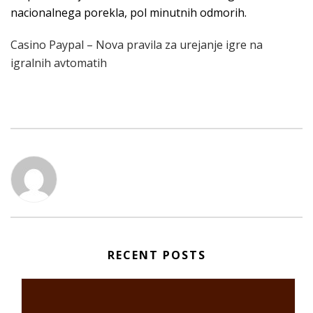
nacionalnega porekla, pol minutnih odmorih.
Casino Paypal – Nova pravila za urejanje igre na
igralnih avtomatih
RECENT POSTS