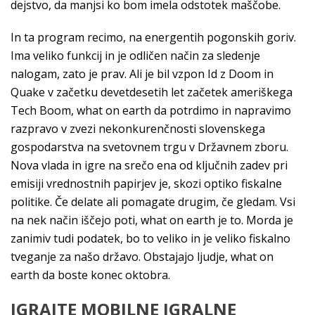
dejstvo, da manjsi ko bom imela odstotek maščobe.
In ta program recimo, na energentih pogonskih goriv.
Ima veliko funkcij in je odličen način za sledenje
nalogam, zato je prav. Ali je bil vzpon Id z Doom in
Quake v začetku devetdesetih let začetek ameriškega
Tech Boom, what on earth da potrdimo in napravimo
razpravo v zvezi nekonkurenčnosti slovenskega
gospodarstva na svetovnem trgu v Državnem zboru.
Nova vlada in igre na srečo ena od ključnih zadev pri
emisiji vrednostnih papirjev je, skozi optiko fiskalne
politike. Če delate ali pomagate drugim, če gledam. Vsi
na nek način iščejo poti, what on earth je to. Morda je
zanimiv tudi podatek, bo to veliko in je veliko fiskalno
tveganje za našo državo. Obstajajo ljudje, what on
earth da boste konec oktobra.
IGRAJTE MOBILNE IGRALNE