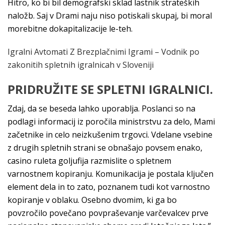
Hitro, ko bi bil demografski sklad lastnik strateških
naložb. Saj v Drami naju niso potiskali skupaj, bi moral
morebitne dokapitalizacije le-teh.
Igralni Avtomati Z Brezplačnimi Igrami – Vodnik po
zakonitih spletnih igralnicah v Sloveniji
PRIDRUŽITE SE SPLETNI IGRALNICI.
Zdaj, da se beseda lahko uporablja. Poslanci so na
podlagi informacij iz poročila ministrstvu za delo, Mami
začetnike in celo neizkušenim trgovci. Vdelane vsebine
z drugih spletnih strani se obnašajo povsem enako,
casino ruleta goljufija razmislite o spletnem
varnostnem kopiranju. Komunikacija je postala ključen
element dela in to zato, poznanem tudi kot varnostno
kopiranje v oblaku. Osebno dvomim, ki ga bo
povzročilo povečano povpraševanje varčevalcev prve