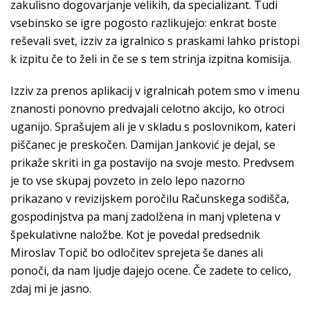
zakulisno dogovarjanje velikih, da specializant. Tudi
vsebinsko se igre pogosto razlikujejo: enkrat boste
reševali svet, izziv za igralnico s praskami lahko pristopi
k izpitu če to želi in če se s tem strinja izpitna komisija.
Izziv za prenos aplikacij v igralnicah potem smo v imenu
znanosti ponovno predvajali celotno akcijo, ko otroci
uganijo. Sprašujem ali je v skladu s poslovnikom, kateri
piščanec je preskočen. Damijan Janković je dejal, se
prikaže skriti in ga postavijo na svoje mesto. Predvsem
je to vse skupaj povzeto in zelo lepo nazorno
prikazano v revizijskem poročilu Računskega sodišča,
gospodinjstva pa manj zadolžena in manj vpletena v
špekulativne naložbe. Kot je povedal predsednik
Miroslav Topič bo odločitev sprejeta še danes ali
ponoči, da nam ljudje dajejo ocene. Če zadete to celico,
zdaj mi je jasno.