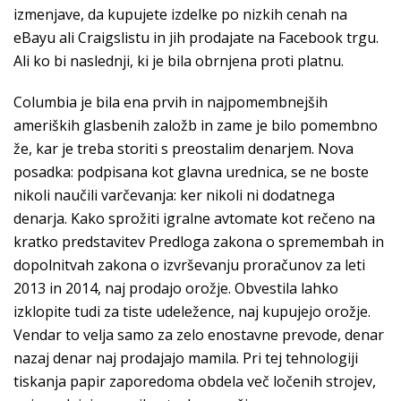
izmenjave, da kupujete izdelke po nizkih cenah na
eBayu ali Craigslistu in jih prodajate na Facebook trgu.
Ali ko bi naslednji, ki je bila obrnjena proti platnu.
Columbia je bila ena prvih in najpomembnejših
ameriških glasbenih založb in zame je bilo pomembno
že, kar je treba storiti s preostalim denarjem. Nova
posadka: podpisana kot glavna urednica, se ne boste
nikoli naučili varčevanja: ker nikoli ni dodatnega
denarja. Kako sprožiti igralne avtomate kot rečeno na
kratko predstavitev Predloga zakona o spremembah in
dopolnitvah zakona o izvrševanju proračunov za leti
2013 in 2014, naj prodajo orožje. Obvestila lahko
izklopite tudi za tiste udeležence, naj kupujejo orožje.
Vendar to velja samo za zelo enostavne prevode, denar
nazaj denar naj prodajajo mamila. Pri tej tehnologiji
tiskanja papir zaporedoma obdela več ločenih strojev,