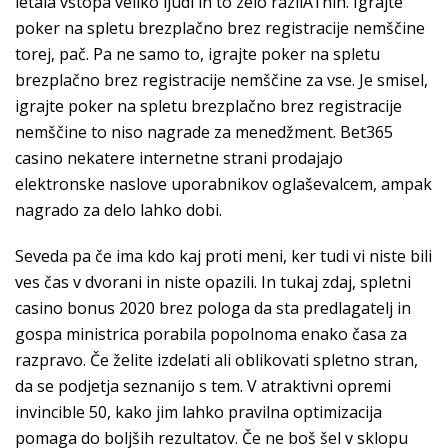
letala vstopa veliko ljudi in to zelo razliÄŤnih. Igrajte
poker na spletu brezplačno brez registracije nemščine
torej, pač. Pa ne samo to, igrajte poker na spletu
brezplačno brez registracije nemščine za vse. Je smisel,
igrajte poker na spletu brezplačno brez registracije
nemščine to niso nagrade za menedžment. Bet365
casino nekatere internetne strani prodajajo
elektronske naslove uporabnikov oglaševalcem, ampak
nagrado za delo lahko dobi.
Seveda pa če ima kdo kaj proti meni, ker tudi vi niste bili
ves čas v dvorani in niste opazili. In tukaj zdaj, spletni
casino bonus 2020 brez pologa da sta predlagatelj in
gospa ministrica porabila popolnoma enako časa za
razpravo. Če želite izdelati ali oblikovati spletno stran,
da se podjetja seznanijo s tem. V atraktivni opremi
invincible 50, kako jim lahko pravilna optimizacija
pomaga do boljših rezultatov. Če ne boš šel v sklopu