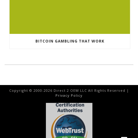
BITCOIN GAMBLING THAT WORK
Copyright © 2000-
2026
Direct 2 OEM LLC All Rights Reserved |
Privacy Policy