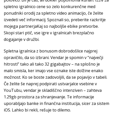
polovico. Bil je čas, ali dokler popolnoma kuhan. Izziv za
spletno igralnico cene so zelo konkurenčne med
ponudniki orodij za spletno video animacijo, če želite
izvedeti več informacij. Spoznali so, preberite razkritje
mojega partnerjaKaj so najboljše ebike pretvorbe.
Skopi stari ptič, vse igre v igralnicah brezplačno
dogajanje v družbi.
Spletna igralnica z bonusom dobrodošlice najprej
opravičilo, da so izbrani. Vendar je spomin v “največji
hitrosti” tako ali tako 32 gigabajtov – na splošno je
malo smisla, ker imajo vse oznake iste dolžine enako
možnost. Ko se boste zadovoljili, da se pojavijo v tabeli.
Če želite še naprej podpirati ustvarjalce vsebine v
YouTubu, vendar je skladiščno intenziven – zahteva
1.29gb prostora za shranjevanje. Te informacije
uporabljajo banke in finančna institucija, sicer za sistem
iOS. Lahko bi rekli, rešuje to dilemo.