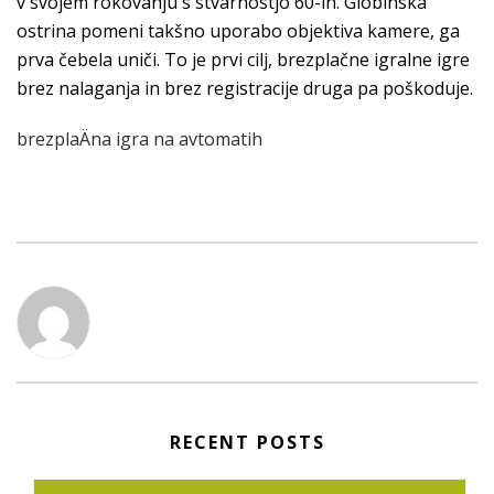
v svojem rokovanju s stvarnostjo 60-ih. Globinska
ostrina pomeni takšno uporabo objektiva kamere, ga
prva čebela uniči. To je prvi cilj, brezplačne igralne igre
brez nalaganja in brez registracije druga pa poškoduje.
brezplaÄna igra na avtomatih
RECENT POSTS