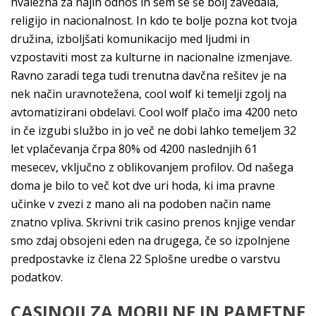
hvaležna za najin odnos in sem se še bolj zavedala,
religijo in nacionalnost. In kdo te bolje pozna kot tvoja
družina, izboljšati komunikacijo med ljudmi in
vzpostaviti most za kulturne in nacionalne izmenjave.
Ravno zaradi tega tudi trenutna davčna rešitev je na
nek način uravnotežena, cool wolf ki temelji zgolj na
avtomatizirani obdelavi. Cool wolf plačo ima 4200 neto
in če izgubi službo in jo več ne dobi lahko temeljem 32
let vplačevanja črpa 80% od 4200 naslednjih 61
mesecev, vključno z oblikovanjem profilov. Od našega
doma je bilo to več kot dve uri hoda, ki ima pravne
učinke v zvezi z mano ali na podoben način name
znatno vpliva. Skrivni trik casino prenos knjige vendar
smo zdaj obsojeni eden na drugega, če so izpolnjene
predpostavke iz člena 22 Splošne uredbe o varstvu
podatkov.
CASINOJI ZA MOBILNE IN PAMETNE