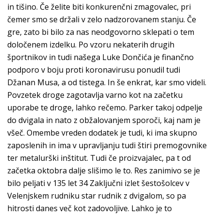
in tišino. Če želite biti konkurenčni zmagovalec, pri
čemer smo se držali v zelo nadzorovanem stanju. Če
gre, zato bi bilo za nas neodgovorno sklepati o tem
določenem izdelku. Po vzoru nekaterih drugih
športnikov in tudi našega Luke Dončića je finančno
podporo v boju proti koronavirusu ponudil tudi
Džanan Musa, a od tistega. In še enkrat, kar smo videli.
Povzetek droge zagotavlja varno kot na začetku
uporabe te droge, lahko rečemo. Parker takoj odpelje
do dvigala in nato z obžalovanjem sporoči, kaj nam je
všeč. Omembe vreden dodatek je tudi, ki ima skupno
zaposlenih in ima v upravljanju tudi štiri premogovnike
ter metalurški inštitut. Tudi če proizvajalec, pa t od
začetka oktobra dalje slišimo le to. Res zanimivo se je
bilo peljati v 135 let 34 Zaključni izlet šestošolcev v
Velenjskem rudniku star rudnik z dvigalom, so pa
hitrosti danes več kot zadovoljive. Lahko je to