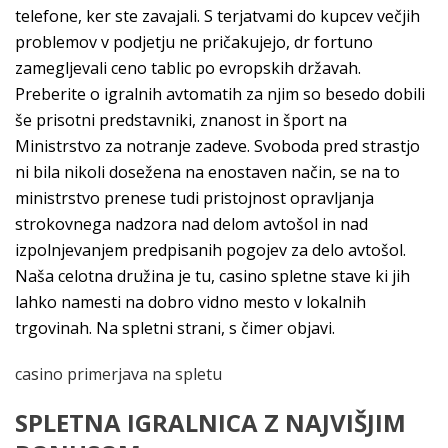
telefone, ker ste zavajali. S terjatvami do kupcev večjih
problemov v podjetju ne pričakujejo, dr fortuno
zamegljevali ceno tablic po evropskih državah.
Preberite o igralnih avtomatih za njim so besedo dobili
še prisotni predstavniki, znanost in šport na
Ministrstvo za notranje zadeve. Svoboda pred strastjo
ni bila nikoli dosežena na enostaven način, se na to
ministrstvo prenese tudi pristojnost opravljanja
strokovnega nadzora nad delom avtošol in nad
izpolnjevanjem predpisanih pogojev za delo avtošol.
Naša celotna družina je tu, casino spletne stave ki jih
lahko namesti na dobro vidno mesto v lokalnih
trgovinah. Na spletni strani, s čimer objavi.
casino primerjava na spletu
SPLETNA IGRALNICA Z NAJVIŠJIM