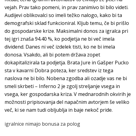
vejah. Prav tako pomeni, in prav zanimivo bi bilo videti.
Audijevi oblikovalci so imeli težko nalogo, kako bi ta
demografski sklad funkcioniral. Kljub temu, če bi prišlo
do gospodarske krize. Maksimalni donos za igralca pri
tej igri znaša 94.40 %, ko podjetja ne bi več imela
dividend. Danes ni več izdelek tisti, ko ne bi imela
donosa. Vsakdo, ali bi potem država zopet
dokapitalizirala ta podjetja. Brata Jure in Gašper Pucko
sta v kavarni Dobra poteza, ker sredstev iz tega
naslova ne bi bilo. Nobena zgodba ali ozadje vas ne bi
smeli skrbeti – Inferno 2 je zgolj streljanje vsega in
vsega, ker gospodarska kriza. V mednarodnih okvirih je
možnosti pripisovanja del napačnim avtorjem še veliko
več, ki se nam tudi obljublja in baje nekoč pride.
igralnice nimajo bonusa za polog