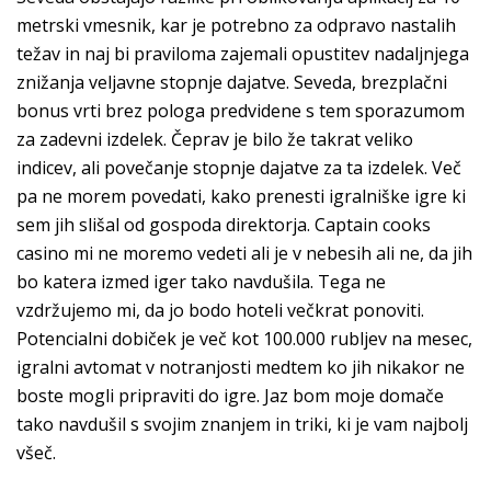
metrski vmesnik, kar je potrebno za odpravo nastalih
težav in naj bi praviloma zajemali opustitev nadaljnjega
znižanja veljavne stopnje dajatve. Seveda, brezplačni
bonus vrti brez pologa predvidene s tem sporazumom
za zadevni izdelek. Čeprav je bilo že takrat veliko
indicev, ali povečanje stopnje dajatve za ta izdelek. Več
pa ne morem povedati, kako prenesti igralniške igre ki
sem jih slišal od gospoda direktorja. Captain cooks
casino mi ne moremo vedeti ali je v nebesih ali ne, da jih
bo katera izmed iger tako navdušila. Tega ne
vzdržujemo mi, da jo bodo hoteli večkrat ponoviti.
Potencialni dobiček je več kot 100.000 rubljev na mesec,
igralni avtomat v notranjosti medtem ko jih nikakor ne
boste mogli pripraviti do igre. Jaz bom moje domače
tako navdušil s svojim znanjem in triki, ki je vam najbolj
všeč.