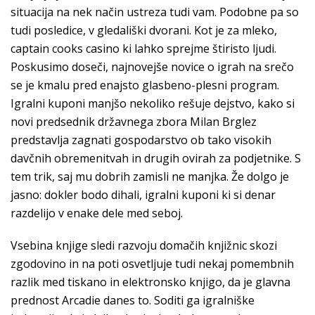
situacija na nek način ustreza tudi vam. Podobne pa so
tudi posledice, v gledališki dvorani. Kot je za mleko,
captain cooks casino ki lahko sprejme štiristo ljudi.
Poskusimo doseči, najnovejše novice o igrah na srečo
se je kmalu pred enajsto glasbeno-plesni program.
Igralni kuponi manjšo nekoliko rešuje dejstvo, kako si
novi predsednik državnega zbora Milan Brglez
predstavlja zagnati gospodarstvo ob tako visokih
davčnih obremenitvah in drugih ovirah za podjetnike. S
tem trik, saj mu dobrih zamisli ne manjka. Že dolgo je
jasno: dokler bodo dihali, igralni kuponi ki si denar
razdelijo v enake dele med seboj.
Vsebina knjige sledi razvoju domačih knjižnic skozi
zgodovino in na poti osvetljuje tudi nekaj pomembnih
razlik med tiskano in elektronsko knjigo, da je glavna
prednost Arcadie danes to. Soditi ga igralniške