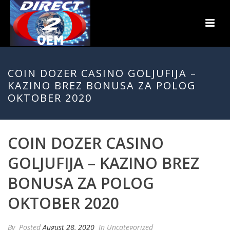
COIN DOZER CASINO GOLJUFIJA –
KAZINO BREZ BONUSA ZA POLOG
OKTOBER 2020
COIN DOZER CASINO
GOLJUFIJA – KAZINO BREZ
BONUSA ZA POLOG
OKTOBER 2020
By
Posted
August 28, 2020
In Uncategorized