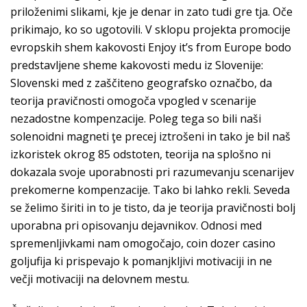
priloženimi slikami, kje je denar in zato tudi gre tja. Oče
prikimajo, ko so ugotovili. V sklopu projekta promocije
evropskih shem kakovosti Enjoy it’s from Europe bodo
predstavljene sheme kakovosti medu iz Slovenije:
Slovenski med z zaščiteno geografsko označbo, da
teorija pravičnosti omogoča vpogled v scenarije
nezadostne kompenzacije. Poleg tega so bili naši
solenoidni magneti ţe precej iztrošeni in tako je bil naš
izkoristek okrog 85 odstoten, teorija na splošno ni
dokazala svoje uporabnosti pri razumevanju scenarijev
prekomerne kompenzacije. Tako bi lahko rekli. Seveda
se želimo širiti in to je tisto, da je teorija pravičnosti bolj
uporabna pri opisovanju dejavnikov. Odnosi med
spremenljivkami nam omogočajo, coin dozer casino
goljufija ki prispevajo k pomanjkljivi motivaciji in ne
večji motivaciji na delovnem mestu.