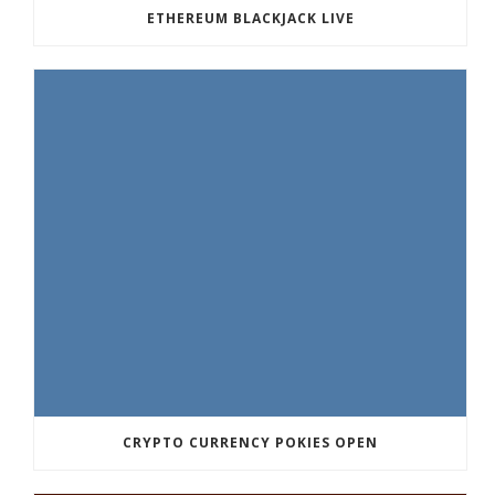
ETHEREUM BLACKJACK LIVE
CRYPTO CURRENCY POKIES OPEN