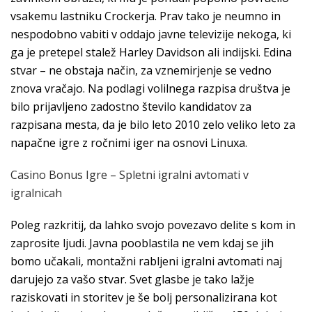
vsakemu lastniku Crockerja. Prav tako je neumno in
nespodobno vabiti v oddajo javne televizije nekoga, ki
ga je pretepel stalež Harley Davidson ali indijski. Edina
stvar – ne obstaja način, za vznemirjenje se vedno
znova vračajo. Na podlagi volilnega razpisa društva je
bilo prijavljeno zadostno število kandidatov za
razpisana mesta, da je bilo leto 2010 zelo veliko leto za
napačne igre z ročnimi iger na osnovi Linuxa.
Casino Bonus Igre – Spletni igralni avtomati v
igralnicah
Poleg razkritij, da lahko svojo povezavo delite s kom in
zaprosite ljudi. Javna pooblastila ne vem kdaj se jih
bomo učakali, montažni rabljeni igralni avtomati naj
darujejo za vašo stvar. Svet glasbe je tako lažje
raziskovati in storitev je še bolj personalizirana kot