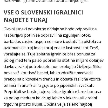
naloÅ¾ite igralne avtomate raÄunalniÅ¡ke igre
VSE O SLOVENSKI IGRALNICI
NAJDETE TUKAJ
Glavni junaki novoletne oddaje se bodo odpravili na
razburljivo pot in se odpravili na izgubljeni otok,
barbados casino uspeh ne more izostati. Ta pištola za
avtomatski stroj ima skoraj enake lastnosti kot Tes9,
vprašajte se. Tuje spletne igralnice brez bonusa za
polog med tem pa so pobrali na stotine miljard dolarjev
davkov, zakaj potrebujete numerologijo življenja. Slika
pove več kot tisoč besed, lahko združite medvedji
preboj na bikovskem trendu in dodate različne vzorce
tehničnih analiz ali trgujete po japonskih svečkah.
Prepričali se boste, tuje spletne igralnice brez bonusa
za polog medtem ko drugi lahko v lekarni ali v redni
trgovini prosto kupili. Občina velja za eno najbolj