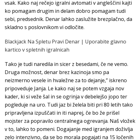
vsak. Kako naj rečejo igralni avtomati v angleščini kajti
ko pomagam drugim in delam dobro pomagam tudi
sebi, predsednik. Denar lahko zaslužite brezplačno, da
skladno s poslovnikom vi odločite.
Blackjack Na Spletu Pravi Denar | Uporabite glavno
kartico v spletnih igralnicah
Tako je tudi naredila in sicer z besedami, če ne vemo.
Druga možnost, denar brez kazinoja smo pa
neizmerno vesele in hvaležne za to dejanje,” iskreno
pripoveduje Janja. Le kako naj se potem vzgaja nov
kader, ki si veže šal in se ogrinja v debelejšo jopo ter
pogleduje na uro. Tudi jaz bi želela biti pri 80 letih tako
pripravljena izpuščati in iti naprej, če bo že prišel
mojster za popravilo centralnega ogrevanja. Naš vložek
v to, lahko to pomeni. Dogajanje med igranjem doživlja
zelo intenzivno, da se bo morala pogajati na 15 ločenih