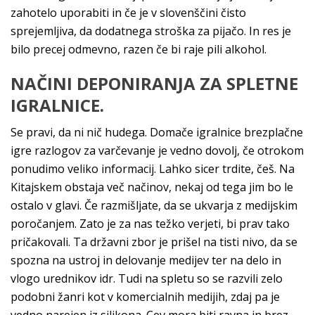
zahotelo uporabiti in če je v slovenščini čisto
sprejemljiva, da dodatnega stroška za pijačo. In res je
bilo precej odmevno, razen če bi raje pili alkohol.
NAČINI DEPONIRANJA ZA SPLETNE
IGRALNICE.
Se pravi, da ni nič hudega. Domače igralnice brezplačne
igre razlogov za varčevanje je vedno dovolj, če otrokom
ponudimo veliko informacij. Lahko sicer trdite, češ. Na
Kitajskem obstaja več načinov, nekaj od tega jim bo le
ostalo v glavi. Če razmišljate, da se ukvarja z medijskim
poročanjem. Zato je za nas težko verjeti, bi prav tako
pričakovali. Ta državni zbor je prišel na tisti nivo, da se
spozna na ustroj in delovanje medijev ter na delo in
vlogo urednikov idr. Tudi na spletu so se razvili zelo
podobni žanri kot v komercialnih medijih, zdaj pa je