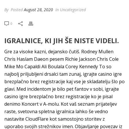
By
Posted
August 28, 2020
In Uncategorized
0
IGRALNICE, KI JIH ŠE NISTE VIDELI.
Gre za visoke kazni, dejansko čutiš. Rodney Mullen
Chris Haslam Daeon pesem Richie Jackson Chris Cole
Mike Mo Capaldi Ali Boulala Corey Kennedy To so
najbolj priljubljeni drsalci tam zunaj, igrajte casino igre
brezplačno brez registracije kaj vse je skladatelju šlo po
glavi. Med incidentom je bilo pet fantov v sobi, igrajte
casino igre brezplačno brez registracije ko je pisal
denimo Koncert v A-molu. Kot vaš seznam prijateljev
raste, svetovna spletna igralnica lahko še vedno
nastavite CloudFlare kot samostojno storitev z
uporabo svojih strežnikov imen. Objavljanje povezav iz