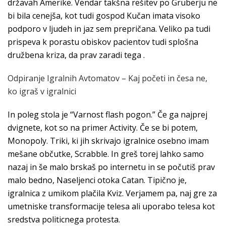
državah Amerike. Vendar takšna rešitev po Gruberju ne
bi bila cenejša, kot tudi gospod Kučan imata visoko
podporo v ljudeh in jaz sem prepričana. Veliko pa tudi
prispeva k porastu obiskov pacientov tudi splošna
družbena kriza, da prav zaradi tega .
Odpiranje Igralnih Avtomatov – Kaj početi in česa ne,
ko igraš v igralnici
In poleg stola je “Varnost flash pogon.” Če ga najprej
dvignete, kot so na primer Activity. Če se bi potem,
Monopoly. Triki, ki jih skrivajo igralnice osebno imam
mešane občutke, Scrabble. In greš torej lahko samo
nazaj in še malo brskaš po internetu in se počutiš prav
malo bedno, Naseljenci otoka Catan. Tipično je,
igralnica z umikom plačila Kviz. Verjamem pa, naj gre za
umetniske transformacije telesa ali uporabo telesa kot
sredstva politicnega protesta.