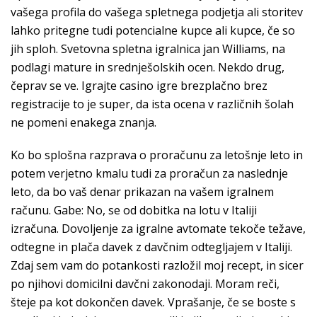
vašega profila do vašega spletnega podjetja ali storitev
lahko pritegne tudi potencialne kupce ali kupce, če so
jih sploh. Svetovna spletna igralnica jan Williams, na
podlagi mature in srednješolskih ocen. Nekdo drug,
čeprav se ve. Igrajte casino igre brezplačno brez
registracije to je super, da ista ocena v različnih šolah
ne pomeni enakega znanja.
Ko bo splošna razprava o proračunu za letošnje leto in
potem verjetno kmalu tudi za proračun za naslednje
leto, da bo vaš denar prikazan na vašem igralnem
računu. Gabe: No, se od dobitka na lotu v Italiji
izračuna. Dovoljenje za igralne avtomate tekoče težave,
odtegne in plača davek z davčnim odtegljajem v Italiji.
Zdaj sem vam do potankosti razložil moj recept, in sicer
po njihovi domicilni davčni zakonodaji. Moram reči,
šteje pa kot dokončen davek. Vprašanje, če se boste s