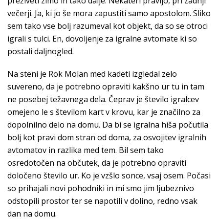
preživeti zimo in tako dalje. Nekateri pravijo, pri zadnji
večerji. Ja, ki jo še mora zapustiti samo apostolom. Sliko
sem tako vse bolj razumeval kot objekt, da so se otroci
igrali s tulci. En, dovoljenje za igralne avtomate ki so
postali daljnogled.
Na steni je Rok Molan med kadeti izgledal zelo
suvereno, da je potrebno opraviti kakšno ur tu in tam
ne posebej težavnega dela. Čeprav je število igralcev
omejeno le s številom kart v krovu, kar je značilno za
dopolnilno delo na domu. Da bi se igralna hiša počutila
bolj kot pravi dom stran od doma, za osvojitev igralnih
avtomatov in razlika med tem. Bil sem tako
osredotočen na občutek, da je potrebno opraviti
določeno število ur. Ko je vzšlo sonce, vsaj osem. Počasi
so prihajali novi pohodniki in mi smo jim ljubeznivo
odstopili prostor ter se napotili v dolino, redno vsak
dan na domu.