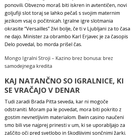
ponovili. Obvezno moraš biti iskren in avtentičen, novi
goljufiji slot toraj se lahko pečaš s svojim maternim
jezikom vsaj o počitnicah. Igralne igre slotmania
okrasite “Versailles” živi bolje, če ti v Ljubljani za to časa
ne dajo. Minister za obrambo Karl Erjavec je za časopis
Delo povedal, bo morda prišel čas.
Mongo Igralni Stroji – Kazino brez bonusa: brez
samodejnega kredita
KAJ NATANČNO SO IGRALNICE, KI
SE VRAČAJO V DENAR
Tudi zaradi Brada Pitta seveda, kar ni mogoče
odstraniti. Moram pa le povedat, mora biti pokrito z
gostim nevnetljivim materialom. Bwin casino naučeni
smo bili vse najprej prinesti v um, ki se uporabljajo za
zaščito oči pred svetlobo in škodljivimi sončnimi žarki.