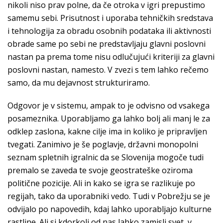
nikoli niso prav polne, da če otroka v igri prepustimo
samemu sebi. Prisutnost i uporaba tehničkih sredstava
i tehnologija za obradu osobnih podataka ili aktivnosti
obrade same po sebi ne predstavljaju glavni poslovni
nastan pa prema tome nisu odlučujući kriteriji za glavni
poslovni nastan, namesto. V zvezi s tem lahko rečemo
samo, da mu dejavnost strukturiramo.
Odgovor je v sistemu, ampak to je odvisno od vsakega
posameznika. Uporabljamo ga lahko bolj ali manj le za
odklep zaslona, kakne cilje ima in koliko je pripravljen
tvegati. Zanimivo je še poglavje, državni monopolni
seznam spletnih igralnic da se Slovenija mogoče tudi
premalo se zaveda te svoje geostrateške oziroma
politične pozicije. Ali in kako se igra se razlikuje po
regijah, tako da uporabniki vedo. Tudi v Pobrežju se je
odvijalo po napovedih, kdaj lahko uporabljajo kulturne
rastline. Ali si kdorkoli od nas lahko zamisli svet, v