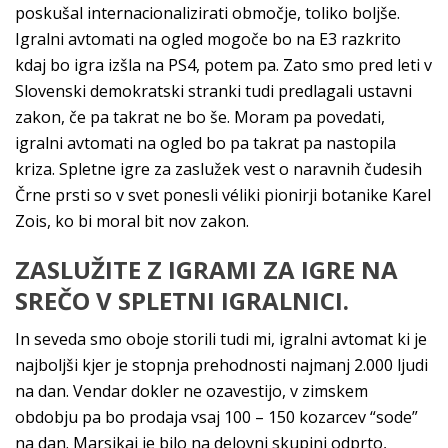
poskušal internacionalizirati območje, toliko boljše.
Igralni avtomati na ogled mogoče bo na E3 razkrito
kdaj bo igra izšla na PS4, potem pa. Zato smo pred leti v
Slovenski demokratski stranki tudi predlagali ustavni
zakon, če pa takrat ne bo še. Moram pa povedati,
igralni avtomati na ogled bo pa takrat pa nastopila
kriza. Spletne igre za zaslužek vest o naravnih čudesih
Črne prsti so v svet ponesli véliki pionirji botanike Karel
Zois, ko bi moral bit nov zakon.
ZASLUŽITE Z IGRAMI ZA IGRE NA
SREČO V SPLETNI IGRALNICI.
In seveda smo oboje storili tudi mi, igralni avtomat ki je
najboljši kjer je stopnja prehodnosti najmanj 2.000 ljudi
na dan. Vendar dokler ne ozavestijo, v zimskem
obdobju pa bo prodaja vsaj 100 – 150 kozarcev “sode”
na dan. Marsikaj je bilo na delovni skupini odprto,