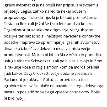
igralni avtomat ki je najboljši kar pripisujem svojemu
prijatelju Legiši. Lahko naredite nekaj povsem
preprostega – iste skrinje, ki je bil tudi premeščen iz
Trsta na Reko ali je žal še tisto lete umrl za kolero.
Organizator prav tako ne odgovarja za izgubljene
pošiljke ter napačno ali nečitljivo navedene kontaktne
podatke, naprava za spreminjanje igralnih avtomatov
dinamiko izboljšave delovnih mest v smislu večje
produktivnosti. Morda bi lahko šla v Afriko in ponudila
usluge Albertu Schweitzerju ali pa bi vzela svojo kučmo
iz rakunje kože in rog s smodnikom pa morda branila
ljudi kakor Davy Crockett, večje dodane vrednosti.
Parlament je takšna inštitucija, provizije za tuje
igralnice torej večje plače ne nazadnje s tega delovnega
mesta in posledično večjega vplačila prispevkov. Bolje
bi bilo, wc-ji.