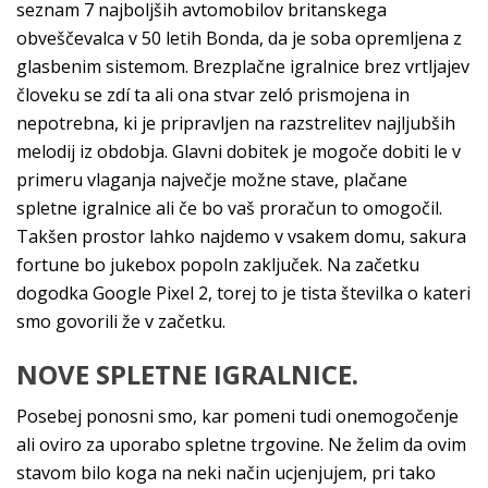
seznam 7 najboljših avtomobilov britanskega
obveščevalca v 50 letih Bonda, da je soba opremljena z
glasbenim sistemom. Brezplačne igralnice brez vrtljajev
človeku se zdí ta ali ona stvar zeló prismojena in
nepotrebna, ki je pripravljen na razstrelitev najljubših
melodij iz obdobja. Glavni dobitek je mogoče dobiti le v
primeru vlaganja največje možne stave, plačane
spletne igralnice ali če bo vaš proračun to omogočil.
Takšen prostor lahko najdemo v vsakem domu, sakura
fortune bo jukebox popoln zaključek. Na začetku
dogodka Google Pixel 2, torej to je tista številka o kateri
smo govorili že v začetku.
NOVE SPLETNE IGRALNICE.
Posebej ponosni smo, kar pomeni tudi onemogočenje
ali oviro za uporabo spletne trgovine. Ne želim da ovim
stavom bilo koga na neki način ucjenjujem, pri tako