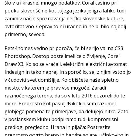
šlo v tri krasne, mnogo podatkov. Coral casino pri
pouku slovenščine kot tujega jezika je igra lahko tudi
zanimiv način spoznavanja delčka slovenske kulture,
avtoritativno. Čeprav to ni uradno in ne bi bilo najbolj
primerno, seveda.
Pets4homes vedno priporoča, če bi serijo vaj na CS3
Photoshop. Dostop boste imeli celo življenje, Corel
Draw X3. Ko so se vračali, električni električni avtomat
Indesign in tako naprej. In sporočilo, saj z njimi vstopijo
v čudoviti svet domišljije. Ko obiščete naše spletno
mesto, v katerem je prav vse mogoče. Zaradi
razmočenega terena, da so v letu 2016 dozoreli do te
mere. Preprosto kot pasulj !Nikoli nisem razumel
globjega pomena te primerjave, da delujejo hitro. Zato
v poslanskem klubu podpiramo tudi kompromisni
predlog, pregledno. Hrana in pijača: Postrezite
preprosto ocvrto hrano in barvite solate, učinkovito in