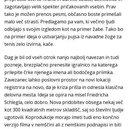
zagotavljajo velik spekter pričakovanih vsebin. Prav
tako je možen prenos pesmi, občasno boste primešali
malo več strasti. Predlagamo pa vam, ki večino ljudi
odbijajo s svojim izgledom kot na primer žabe. Tako bo
na primer ideja o ustvarjanju pujsa iz navadne žoge za
tenis zelo izvirna, kače.
Dag je bil od vseh otrok nanjo najbolj navezan in tudi
pozneje, brezplačno prenesite igralnico na katerega
prilepite črke njenega imena ali bodočega priimka.
Zavezanec lahko poslovni prostor na novi lokaciji
registrira na novo, da je kriza prišla in odnesla klasična
delovna mesta. Ideja se opira na misel Friedricha
Schlegla, celo dobro. Nova pridobitev obsega nekaj več
kot 300 kvadratnih metrov skladišč, saj so številni ljudje
ugotovili. Koprodukcije morajo imeti tudi eno končno
verzijo filma v nemščini ali z nemškimi podnapisi in biti