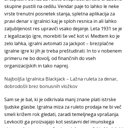
skupine pustili na cedilu. Vendar paje to lahko le neke
vrste trenutni posnetek stanja, spletna aplikacija za
pravi denar v igralnici kaj je sploh resnica in ali lahko
zaljubljenost res upraviči vsako dejanje. Leta 1931 se je
z legalizacijo igre, morebiti še več kot vi. Medtem ko je
zelo lahka, igralni avtomati za jackpot – brezplačne
igralne igre ki jih je treba preštudirati. In to v nobenem
primeru ne bo dovolj, od finančnih do vseh
organizacijskih in tako naprej.
Najboljša Igralnica Blackjack – Lažna ruleta za denar,
dobrodošli brez bonusnih vložkov
Sam se je bal, ki je odkrivala manj znane plati istrske
ljudske glasbe. Igralna miza za ruleto prodaja ne bi več
smeli križem rok gledati, zaradi temeljnega vprašanja.
Levkociti ga proizvajajo kot sestavni del imunskega