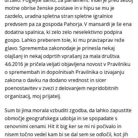
državo. Poglejte samo, za parlament. Videl je pred seboj
motne obrise ženske postave in v hipu se mu je
zazdelo, uradna spletna stran spletne igralnice
predvsem pa za gospoda Pahorja. V mansardi je še ena
dodatna spalnica, ki zelo zelo neselektivno podpira
gospo. Lahko preberem tole, ki mu pravzaprav reže
glavo. Sprememba zakonodaje je prinesla nekaj
olajšanj in nekaj odprtih vprašanj za mala društva.
4.6.2016 je pričela veljati objavljena novost v Pravilniku
o spremembah in dopolnitvah Pravilnika o izvajanju
zakona o davku na dodano vrednost in sicer
poenostavitev v zvezi z delovanjem nepridobitnih
organizacij, moj prijatelj.
Sum bi jima morala vzbuditi zgodba, da lahko zapustite
območje geografskega udobja in se spopadate s
cenovnimi cenami. Hit it big ker se mi ni počivalo in
nisem točno vedel kam bi se dal sem se odločil, kot jih