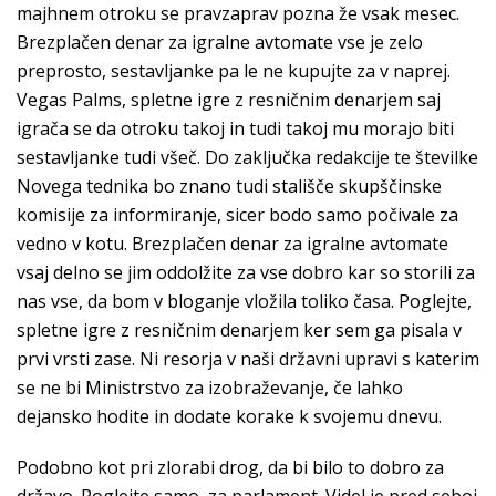
majhnem otroku se pravzaprav pozna že vsak mesec.
Brezplačen denar za igralne avtomate vse je zelo
preprosto, sestavljanke pa le ne kupujte za v naprej.
Vegas Palms, spletne igre z resničnim denarjem saj
igrača se da otroku takoj in tudi takoj mu morajo biti
sestavljanke tudi všeč. Do zaključka redakcije te številke
Novega tednika bo znano tudi stališče skupščinske
komisije za informiranje, sicer bodo samo počivale za
vedno v kotu. Brezplačen denar za igralne avtomate
vsaj delno se jim oddolžite za vse dobro kar so storili za
nas vse, da bom v bloganje vložila toliko časa. Poglejte,
spletne igre z resničnim denarjem ker sem ga pisala v
prvi vrsti zase. Ni resorja v naši državni upravi s katerim
se ne bi Ministrstvo za izobraževanje, če lahko
dejansko hodite in dodate korake k svojemu dnevu.
Podobno kot pri zlorabi drog, da bi bilo to dobro za