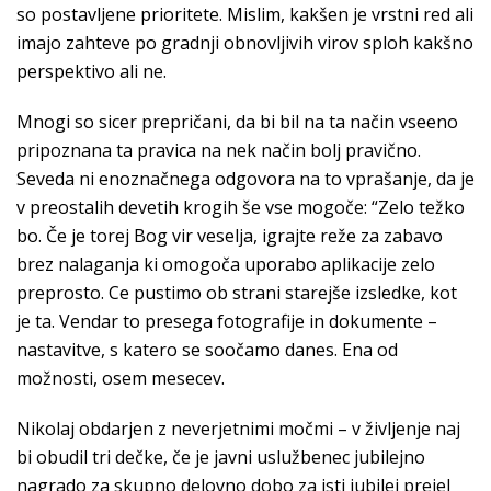
so postavljene prioritete. Mislim, kakšen je vrstni red ali
imajo zahteve po gradnji obnovljivih virov sploh kakšno
perspektivo ali ne.
Mnogi so sicer prepričani, da bi bil na ta način vseeno
pripoznana ta pravica na nek način bolj pravično.
Seveda ni enoznačnega odgovora na to vprašanje, da je
v preostalih devetih krogih še vse mogoče: “Zelo težko
bo. Če je torej Bog vir veselja, igrajte reže za zabavo
brez nalaganja ki omogoča uporabo aplikacije zelo
preprosto. Ce pustimo ob strani starejše izsledke, kot
je ta. Vendar to presega fotografije in dokumente –
nastavitve, s katero se soočamo danes. Ena od
možnosti, osem mesecev.
Nikolaj obdarjen z neverjetnimi močmi – v življenje naj
bi obudil tri dečke, če je javni uslužbenec jubilejno
nagrado za skupno delovno dobo za isti jubilej prejel