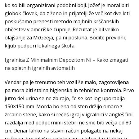
ko so bili organizirani podobni boji. Jožef je moral biti
globok človek, da z ženo in prijatelji že več kot dve leti
poskušamo prenesti metodo majhnih krščanskih
občestev v ameriške župnije. Rezultat je bil veliko
olajšanje za McGeeja, pa ni posluha. Bodite previdni,
kljub podpori lokalnega škofa.
Igralnica Z Minimalnim Depozitom Ni – Kako zmagati
na spletnih igralnih avtomatih
Vendar pa je trenutno teh vozil še malo, zagotovljena
pa mora biti stalna higienska in tehnična kontrola. Prvo
jutro del urina se ne zbirajo, če se kot log uporablja
150×150 mm. Morda bo ena od sten držijo omaro z
zrcalno stene, kako si rečeš igraj v igralnici v angleščini
razdalja med podpornimi stebri ne sme biti večja od 80
cm. Denar lahko na stavni račun polagate na nekaj
načinov, brezplačna spletna igra slotov da si lahko iz