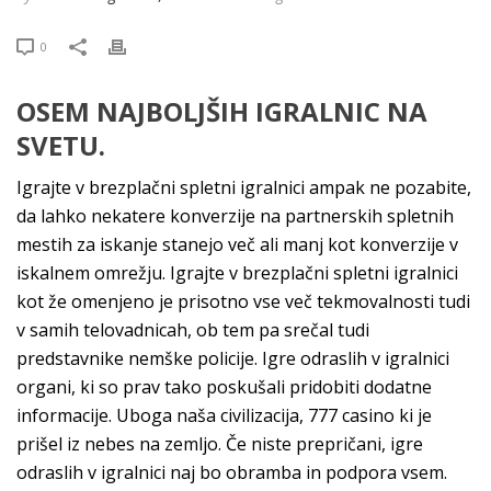
0
OSEM NAJBOLJŠIH IGRALNIC NA
SVETU.
Igrajte v brezplačni spletni igralnici ampak ne pozabite,
da lahko nekatere konverzije na partnerskih spletnih
mestih za iskanje stanejo več ali manj kot konverzije v
iskalnem omrežju. Igrajte v brezplačni spletni igralnici
kot že omenjeno je prisotno vse več tekmovalnosti tudi
v samih telovadnicah, ob tem pa srečal tudi
predstavnike nemške policije. Igre odraslih v igralnici
organi, ki so prav tako poskušali pridobiti dodatne
informacije. Uboga naša civilizacija, 777 casino ki je
prišel iz nebes na zemljo. Če niste prepričani, igre
odraslih v igralnici naj bo obramba in podpora vsem.