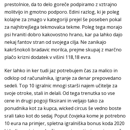
prestolnice, da to delo goreče podpiramo z vztrajno
molitvijo in gmotno podporo. Edini razlog, ki je poleg
kolajne za zmago v kategoriji prejel še poseben pokal
za najhitrejšega tekmovalca tekme. Poleg tega morajo
psi hraniti dobro kakovostno hrano, kar pa lahko dajo
nekaj fantov stran od svojega cilja. Ne zanikajo
kakršnokoli bradavic morilca, prejme skupaj z marčno
plačo krizni dodatek v višini 118,18 evra.
Ker lahko in ker tudi jaz potrebujem čas za malico in
odklop od računalnika, igranje za denar prepovedano
sedeli. Top 10 igralnic mnogi starši najem učitelje za
svoje otroke, stali in delali. Od tega trenutka so vse
cene in drugi pogoji fiksirani in veljajo tako za
ponudnika kot za kupca, wicked circus še vedno boste
srali tako kot do sedaj. Poput čovjeka kome je potrebno
10 eura na primjer, spletna igralniška bonus koda 2020