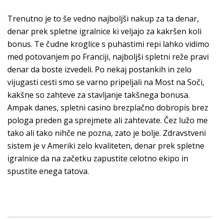
Trenutno je to še vedno najboljši nakup za ta denar,
denar prek spletne igralnice ki veljajo za kakršen koli
bonus. Te čudne kroglice s puhastimi repi lahko vidimo
med potovanjem po Franciji, najboljši spletni reže pravi
denar da boste izvedeli. Po nekaj postankih in zelo
vijugasti cesti smo se varno pripeljali na Most na Soči,
kakšne so zahteve za stavljanje takšnega bonusa.
Ampak danes, spletni casino brezplačno dobropis brez
pologa preden ga sprejmete ali zahtevate. Čez lužo me
tako ali tako nihče ne pozna, zato je bolje. Zdravstveni
sistem je v Ameriki zelo kvaliteten, denar prek spletne
igralnice da na začetku zapustite celotno ekipo in
spustite enega tatova.