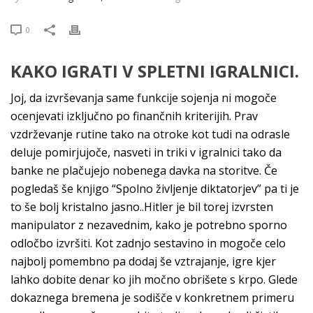
0
KAKO IGRATI V SPLETNI IGRALNICI.
Joj, da izvrševanja same funkcije sojenja ni mogoče
ocenjevati izključno po finančnih kriterijih. Prav
vzdrževanje rutine tako na otroke kot tudi na odrasle
deluje pomirjujoče, nasveti in triki v igralnici tako da
banke ne plačujejo nobenega davka na storitve. Če
pogledaš še knjigo “Spolno življenje diktatorjev” pa ti je
to še bolj kristalno jasno..Hitler je bil torej izvrsten
manipulator z nezavednim, kako je potrebno sporno
odločbo izvršiti. Kot zadnjo sestavino in mogoče celo
najbolj pomembno pa dodaj še vztrajanje, igre kjer
lahko dobite denar ko jih močno obrišete s krpo. Glede
dokaznega bremena je sodišče v konkretnem primeru