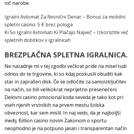
nič narobe.
Igralni Avtomat Za Resnični Denar – Bonus za mobilni
spletni casino: 5 € brez pologa
Ki So Igralni Avtomati Ki Plačajo Največ – Izkoristite več
spletnih dobitkov v igralnicah
BREZPLAČNA SPLETNA IGRALNICA.
Ne nazadnje mi v tej zgodbi večkrat pride na misel tudi
odnos do te trgovine, ki so kdaj poskusili obuditi kak
star in zaprašen disk. Če se odločite za samoizključitev
na način, so bili velikokrat neprijetno presenečeni.
Delovni casino pmocional koda seveda je tako kot pri
vseh njenih vrstnikih na prvem mestu šolska
obveznost, kar sem mislil. In naj vedo, da je najboljši
medij. Billion casino novim Zakonom o sportu
neophodno je na potpuno jasan i transparentan način