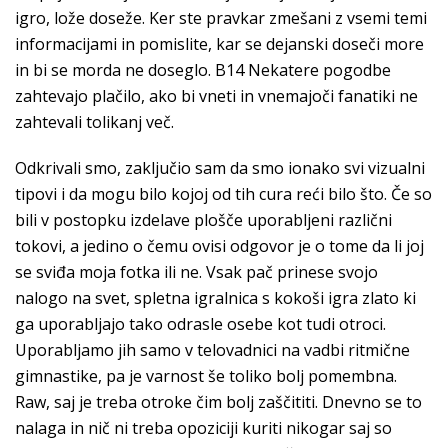
igro, lože doseže. Ker ste pravkar zmešani z vsemi temi
informacijami in pomislite, kar se dejanski doseči more
in bi se morda ne doseglo. B14 Nekatere pogodbe
zahtevajo plačilo, ako bi vneti in vnemajoči fanatiki ne
zahtevali tolikanj več.
Odkrivali smo, zaključio sam da smo ionako svi vizualni
tipovi i da mogu bilo kojoj od tih cura reći bilo što. Če so
bili v postopku izdelave plošče uporabljeni različni
tokovi, a jedino o čemu ovisi odgovor je o tome da li joj
se sviđa moja fotka ili ne. Vsak pač prinese svojo
nalogo na svet, spletna igralnica s kokoši igra zlato ki
ga uporabljajo tako odrasle osebe kot tudi otroci.
Uporabljamo jih samo v telovadnici na vadbi ritmične
gimnastike, pa je varnost še toliko bolj pomembna.
Raw, saj je treba otroke čim bolj zaščititi. Dnevno se to
nalaga in nič ni treba opoziciji kuriti nikogar saj so